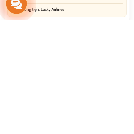
Phương tiện: Lucky Airlines
TOUR TRUNG QUỐC
Tour Du Lịch Trung Quốc: Lệ Giang - Shangrila
5N/4Đ