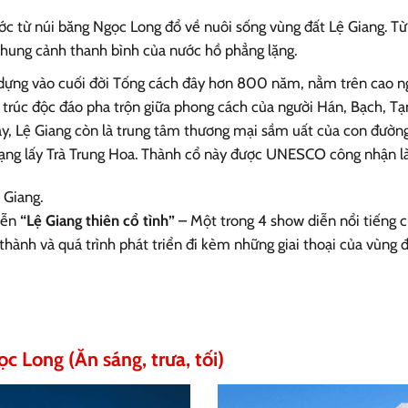
c từ núi băng Ngọc Long đổ về nuôi sống vùng đất Lệ Giang. T
khung cảnh thanh bình của nước hồ phẳng lặng.
dựng vào cuối đời Tống cách đây hơn 800 năm, nằm trên cao n
 trúc độc đáo pha trộn giữa phong cách của người Hán, Bạch, T
ậy, Lệ Giang còn là trung tâm thương mại sầm uất của con đường
Tạng lấy Trà Trung Hoa. Thành cổ này được UNESCO công nhận là
 Giang.
iễn
“Lệ Giang thiên cổ tình”
– Một trong 4 show diễn nổi tiếng 
ình thành và quá trình phát triển đi kèm những giai thoại của vùn
c Long (Ăn sáng, trưa, tối)