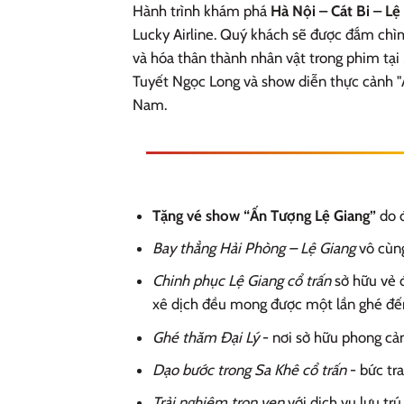
Hành trình khám phá
Hà Nội – Cát Bi – L
Lucky Airline. Quý khách sẽ được đắm chì
và hóa thân thành nhân vật trong phim tại
Tuyết Ngọc Long và show diễn thực cảnh "
Nam.
Tặng vé show “Ấn Tượng Lệ Giang”
do đ
Bay thẳng Hải Phòng – Lệ Giang
vô cùng
Chinh phục Lệ Giang cổ trấn
sở hữu vẻ 
xê dịch đều mong được một lần ghé đế
Ghé thăm Đại Lý
- nơi sở hữu phong cả
Dạo bước trong Sa Khê cổ trấn
- bức tr
Trải nghiệm trọn vẹn
với dịch vụ lưu tr