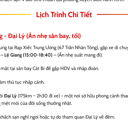
Lịch Trình Chi Tiết
g - Đại Lý (Ăn nhẹ sân bay, tối)
ng tại Rạp Xiếc Trung Ương (67 Trần Nhân Tông), gặp xe di chuy
– Lệ Giang (15:00-18:40)
– (Ăn nhẹ suất mang đi).
mặt tại sân bay Cát Bi để gặp HDV và nhập đoàn.
àm thủ tục nhập cảnh.
ới
Đại Lý
(175km ~ 2h30 đi xe) - một nơi sở hữu phong cảnh tha
 mệt mỏi của đời sống thường nhật.
khách sạn nghỉ ngơi hoặc tự do tham quan Đại Lý về đêm.