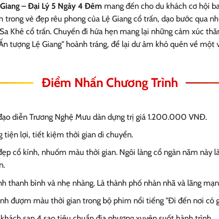
ệ Giang – Đại Lý 5 Ngày 4 Đêm
mang đến cho du khách cơ hội bay
m trong vẻ đẹp rêu phong của Lệ Giang cổ trấn, dạo bước qua 
 Sa Khê cổ trấn. Chuyến đi hứa hẹn mang lại những cảm xúc thă
Ấn tượng Lệ Giang" hoành tráng, để lại dư âm khó quên về một 
Điểm Nhấn Chương Trình
ạo diễn Trương Nghệ Mưu dàn dựng trị giá 1.200.000 VNĐ.
 tiện lợi, tiết kiệm thời gian di chuyển.
đẹp cổ kính, nhuốm màu thời gian. Ngôi làng cổ ngàn năm này l
n.
nh thanh bình và nhẹ nhàng. Là thành phố nhàn nhã và lãng mạ
anh đượm màu thời gian trong bộ phim nổi tiếng "Đi đến nơi có g
ú khách sạn 4 sao tiêu chuẩn địa phương xuyên suốt hành trình.