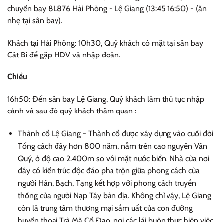
chuyến bay 8L876 Hải Phòng - Lệ Giang (13:45 16:50) - (ăn
nhẹ tại sân bay).
Khách tại Hải Phòng: 10h30, Quý khách có mặt tại sân bay
Cát Bi để gặp HDV và nhập đoàn.
Chiều
16h50: Đến sân bay Lệ Giang, Quý khách làm thủ tục nhập
cảnh và sau đó quý khách thăm quan :
Thành cổ Lệ Giang - Thành cổ được xây dựng vào cuối đời
Tống cách đây hơn 800 năm, nằm trên cao nguyên Vân
Quý, ở độ cao 2.400m so với mặt nước biển. Nhà cửa nơi
đây có kiến trúc độc đáo pha trộn giữa phong cách của
người Hán, Bạch, Tạng kết hợp với phong cách truyền
thống của người Nạp Tây bản địa. Không chỉ vậy, Lệ Giang
còn là trung tâm thương mại sầm uất của con đường
huyền thoại Trà Mã Cổ Đạo, nơi các lái buôn thực hiện việc