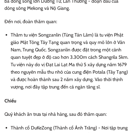
ba dòng sông lớn Dương Tử, Lan Thương - đoạn đầu của
dòng sông Mekong và Nộ Giang.
Đến nơi, đoàn thăm quan:
Thăm tu viện Songzanlin (Tùng Tán Lâm) là tu viện Phật
giáo Mật Tông Tây Tạng quan trọng và quy mô lớn ở Vân
Nam, Trung Quốc. Songzanlin được đặt trong một cảnh
quan tuyệt đẹp ở độ cao hơn 3.300m cách Shangrila 5km.
Tu viện này do vị Đạt Lai Lạt Ma thứ 5 xây dựng năm 1679
theo nguyên mẫu thu nhỏ của cung điện Potala (Tây Tạng)
và được hoàn thành sau 2 năm xây dựng. Vào thời thịnh
vượng, nơi đây tập trung đến cả ngàn tăng sĩ.
Chiều
Quý khách ăn trưa tại nhà hàng, sau đó thăm quan:
Thành cổ DuKeZong (Thành cổ Ánh Trăng) - Nơi tập trung