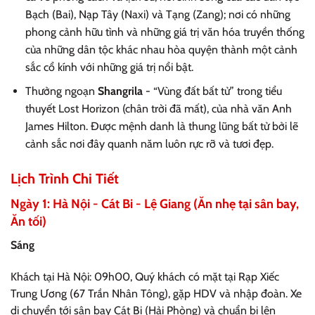
Bạch (Bai), Nạp Tây (Naxi) và Tạng (Zang); nơi có những
phong cảnh hữu tình và những giá trị văn hóa truyền thống
của những dân tộc khác nhau hòa quyện thành một cảnh
sắc cổ kính với những giá trị nổi bật.
Thưởng ngoạn
Shangrila
- “Vùng đất bất tử” trong tiểu
thuyết Lost Horizon (chân trời đã mất), của nhà văn Anh
James Hilton. Được mệnh danh là thung lũng bất tử bởi lẽ
cảnh sắc nơi đây quanh năm luôn rực rỡ và tươi đẹp.
Lịch Trình Chi Tiết
Ngày 1: Hà Nội - Cát Bi - Lệ Giang (Ăn nhẹ tại sân bay,
Ăn tối)
Sáng
Khách tại Hà Nội: 09h00, Quý khách có mặt tại Rạp Xiếc
Trung Ương (67 Trần Nhân Tông), gặp HDV và nhập đoàn. Xe
di chuyển tới sân bay Cát Bi (Hải Phòng) và chuẩn bị lên