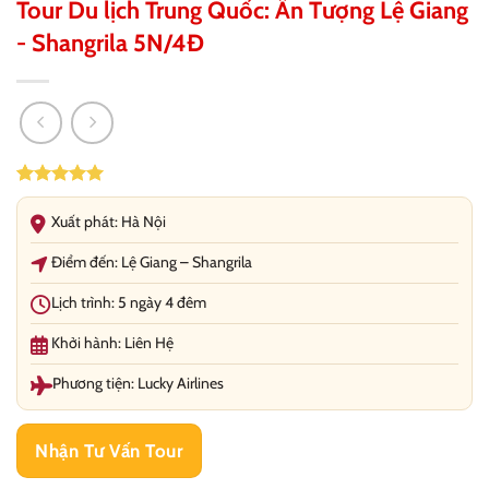
Tour Du lịch Trung Quốc: Ấn Tượng Lệ Giang
- Shangrila 5N/4Đ
5.00
21
trên 5
dựa trên
Xuất phát: Hà Nội
đánh giá
Điểm đến: Lệ Giang – Shangrila
Lịch trình: 5 ngày 4 đêm
Khởi hành: Liên Hệ
Phương tiện: Lucky Airlines
Nhận Tư Vấn Tour