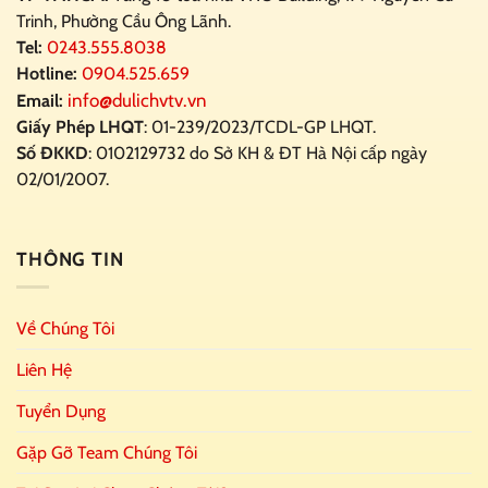
Trinh, Phường Cầu Ông Lãnh.
Tel:
0243.555.8038
Hotline:
0904.525.659
info@dulichvtv.vn
Email:
Giấy Phép LHQT
: 01-239/2023/TCDL-GP LHQT.
Số ĐKKD
: 0102129732 do Sở KH & ĐT Hà Nội cấp ngày
02/01/2007.
THÔNG TIN
Về Chúng Tôi
Liên Hệ
Tuyển Dụng
Gặp Gỡ Team Chúng Tôi