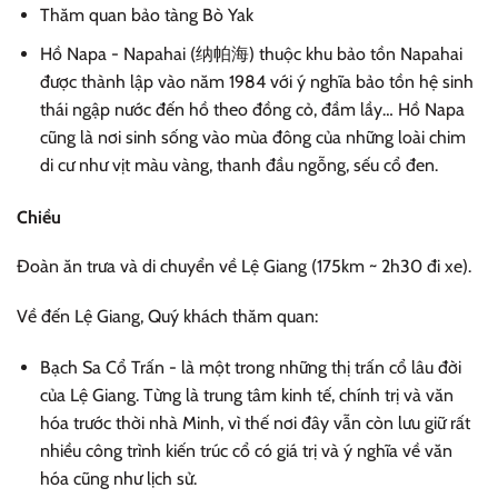
Thăm quan bảo tàng Bò Yak
Hồ Napa - Napahai (纳帕海) thuộc khu bảo tồn Napahai
được thành lập vào năm 1984 với ý nghĩa bảo tồn hệ sinh
thái ngập nước đến hồ theo đồng cỏ, đầm lầy… Hồ Napa
cũng là nơi sinh sống vào mùa đông của những loài chim
di cư như vịt màu vàng, thanh đầu ngỗng, sếu cổ đen.
Chiều
Đoàn ăn trưa và di chuyển về Lệ Giang (175km ~ 2h30 đi xe).
Về đến Lệ Giang, Quý khách thăm quan:
Bạch Sa Cổ Trấn - là một trong những thị trấn cổ lâu đời
của Lệ Giang. Từng là trung tâm kinh tế, chính trị và văn
hóa trước thời nhà Minh, vì thế nơi đây vẫn còn lưu giữ rất
nhiều công trình kiến trúc cổ có giá trị và ý nghĩa về văn
hóa cũng như lịch sử.