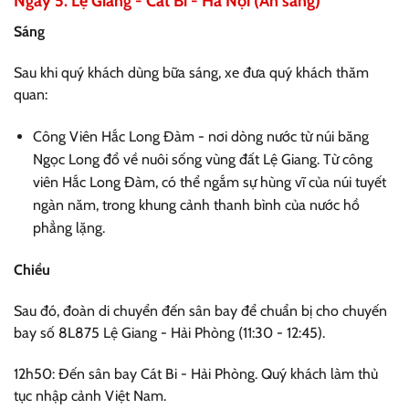
Ngày 5: Lệ Giang - Cát Bi - Hà Nội (Ăn sáng)
Sáng
Sau khi quý khách dùng bữa sáng, xe đưa quý khách thăm
quan:
Công Viên Hắc Long Đàm - nơi dòng nước từ núi băng
Ngọc Long đổ về nuôi sống vùng đất Lệ Giang. Từ công
viên Hắc Long Đàm, có thể ngắm sự hùng vĩ của núi tuyết
ngàn năm, trong khung cảnh thanh bình của nước hồ
phẳng lặng.
Chiều
Sau đó, đoàn di chuyển đến sân bay để chuẩn bị cho chuyến
bay số 8L875 Lệ Giang - Hải Phòng (11:30 - 12:45).
12h50: Đến sân bay Cát Bi - Hải Phòng. Quý khách làm thủ
tục nhập cảnh Việt Nam.