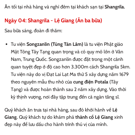
Ăn tối tại nhà hàng và nghỉ đêm tại khách sạn tại
Shangrila.
Ngày 04: Shangrila - Lệ Giang (Ăn ba bữa)
Sau bữa sáng, đoàn đi thăm:
Tu viện
Songzanlin (Tùng Tán Lâm)
là tu viện Phật giáo
Mật Tông Tây Tạng quan trọng và có quy mô lớn ở Vân
Nam, Trung Quốc. Songzanlin được đặt trong một cảnh
quan tuyệt đẹp ở độ cao hơn 3.300m cách Shangrila 5km.
Tu viện này do vị Đạt Lai Lạt Ma thứ 5 xây dựng năm 1679
theo nguyên mẫu thu nhỏ của
cung điện Potala
(Tây
Tạng) và được hoàn thành sau 2 năm xây dựng. Vào thời
kỳ thịnh vượng, nơi đây tập trung đến cả ngàn tăng sĩ.
Quý khách ăn trưa tại nhà hàng, sau đó khởi hành về
Lệ
Giang.
Quý khách tự do khám phá
thành cổ Lệ Giang
xinh
đẹp này để lưu dấu cho hành trình thú vị của mình.