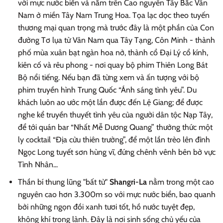
với mực nước biển và nằm trên Cao nguyên Tây Bắc Vân
Nam ở miền Tây Nam Trung Hoa. Tọa lạc dọc theo tuyến
thương mại quan trọng mà trước đây là một phần của Con
đường Tơ lụa từ Vân Nam qua Tây Tạng, Côn Minh - thành
phố mùa xuân bạt ngàn hoa nở, thành cổ Đại Lý cổ kính,
kiên cố và rêu phong - nơi quay bộ phim Thiên Long Bát
Bộ nổi tiếng. Nếu bạn đã từng xem và ấn tượng với bộ
phim truyền hình Trung Quốc “Ánh sáng tình yêu”. Du
khách luôn ao ước một lần được đến Lệ Giang; để được
nghe kể truyền thuyết tình yêu của người dân tộc Nạp Tây,
để tới quán bar “Nhất Mễ Dương Quang” thưởng thức một
ly cocktail “Địa cửu thiên trường”, để một lần trèo lên đỉnh
Ngọc Long tuyết sơn hùng vĩ, đứng chênh vênh bên bờ vực
Tình Nhân...
Thần bí thung lũng "bất tử"
Shangri-La
nằm trong một cao
nguyên cao hơn 3.300m so với mực nước biển, bao quanh
bởi những ngọn đồi xanh tươi tốt, hồ nước tuyệt đẹp,
không khí trong lành. Đây là nơi sinh sống chủ yếu của