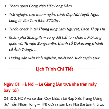
Tham quan
Công viên Hắc Long Đàm
Trải nghiệm cáp treo – ngắm cảnh đẹp
Núi tuyết Ngọc
Long
từ Vân Tam Bình 3200m.
Tự do check in tại
Thung lũng Lam Nguyệt, Bạch Thủy Hà
Khám phá
Shangrila
– vùng đất bất tử - chân trời bị lãng
quên với
Tu viện Songzanlin, thành cổ Dukezong (thành
cổ Ánh Trăng),
…
Hướng dẫn viên kinh nghiệm, nhiệt tình suốt tuyến tour.
Lịch Trình Chi Tiết
Ngày 01: Hà Nội – Lệ Giang (Ăn trưa nhẹ trên máy
bay, tối)
06h00:
HDV và xe đón Quý khách tại Rạp Xiếc Trung Ương
(67 Trần Nhân Tông – HN) đưa ra sân bay Nội Bài làm thủ tục