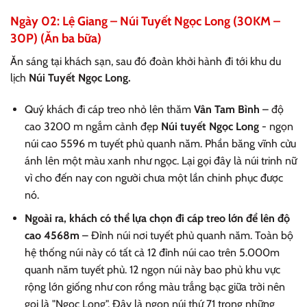
Ngày 02: Lệ Giang – Núi Tuyết Ngọc Long (30KM –
30P) (Ăn ba bữa)
Ăn sáng tại khách sạn, sau đó đoàn khởi hành đi tới khu du
lịch
Núi Tuyết Ngọc Long.
Quý khách đi cáp treo nhỏ lên thăm
Vân Tam Bình
– độ
cao 3200 m ngắm cảnh đẹp
Núi tuyết Ngọc Long
- ngọn
núi cao 5596 m tuyết phủ quanh năm. Phần băng vĩnh cửu
ánh lên một màu xanh như ngọc. Lại gọi đây là núi trinh nữ
vì cho đến nay con người chưa một lần chinh phục được
nó.
Ngoài ra, khách có thể lựa chọn đi cáp treo lớn để lên độ
cao 4568m
– Đỉnh núi nơi tuyết phủ quanh năm. Toàn bộ
hệ thống núi này có tất cả 12 đỉnh núi cao trên 5.000m
quanh năm tuyết phủ. 12 ngọn núi này bao phủ khu vực
rộng lớn giống như con rồng màu trắng bạc giữa trời nên
gọi là "Ngọc Long". Đây là ngọn núi thứ 71 trong những