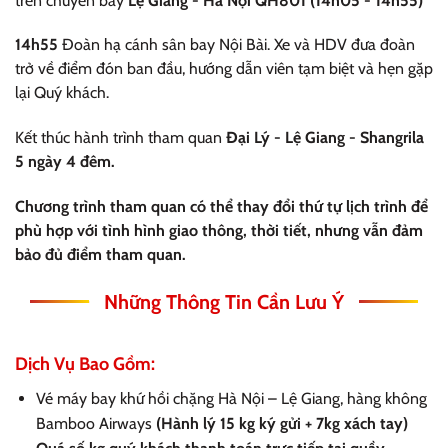
trên chuyến bay
Lệ Giang - Hà Nội QH801 (14h05 - 14h55)
14h55
Đoàn hạ cánh sân bay Nội Bài. Xe và HDV đưa đoàn
trở về điểm đón ban đầu, hướng dẫn viên tạm biệt và hẹn gặp
lại Quý khách.
Kết thúc hành trình tham quan
Đại Lý - Lệ Giang - Shangrila
5 ngày 4 đêm.
Chương trình tham quan có thể thay đổi thứ tự lịch trình để
phù hợp với tình hình giao thông, thời tiết, nhưng vẫn đảm
bảo đủ điểm tham quan.
Những Thông Tin Cần Lưu Ý
Dịch Vụ Bao Gồm:
Vé máy bay khứ hồi chặng Hà Nội – Lệ Giang, hàng không
Bamboo Airways
(Hành lý 15 kg ký gửi + 7kg xách tay)