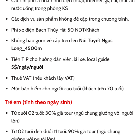
Các chi phí cá nhân như điện thoại, Internet, giặt ủi, thức ăn
nước uống trong phòng KS
Các dịch vụ sản phẩm không đề cập trong chương trình.
Phí xe điện Bạch Thủy Hà: 50 NDT/Khách
Không bao gồm vé cáp treo lên
Núi Tuyết Ngọc
Long_4500m
Tiền TIP cho hướng dẫn viên, lái xe, local guide
5$/ngày/người
Thuế VAT (nếu khách lấy VAT)
Mức bảo hiểm cho người cao tuổi (khách trên 70 tuổi)
Trẻ em (tính theo ngày sinh)
Từ dưới 02 tuổi: 30% giá tour (ngủ chung giường với người
lớn)
Từ 02 tuổi đến dưới 11 tuổi: 90% giá tour (ngủ chung
giường với người lớn)