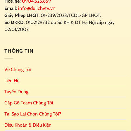
Hotline:
0904.525.659
info@dulichvtv.vn
Email:
Giấy Phép LHQT
: 01-239/2023/TCDL-GP LHQT.
Số ĐKKD
: 0102129732 do Sở KH & ĐT Hà Nội cấp ngày
02/01/2007.
THÔNG TIN
Về Chúng Tôi
Liên Hệ
Tuyển Dụng
Gặp Gỡ Team Chúng Tôi
Tại Sao Lại Chọn Chúng Tôi?
Điều Khoản & Điều Kiện