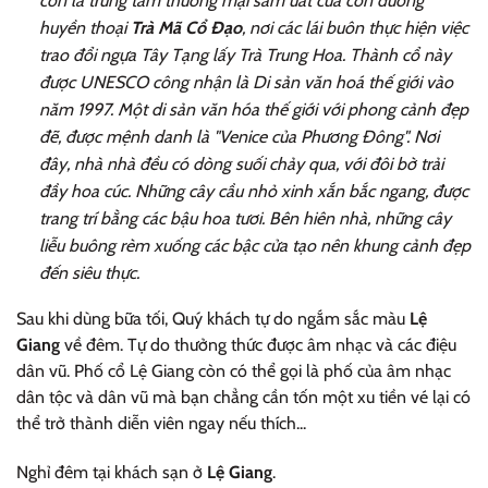
còn là trung tâm thương mại sầm uất của con đường
huyền thoại
Trà Mã Cổ Đạo
, nơi các lái buôn thực hiện việc
trao đổi ngựa Tây Tạng lấy Trà Trung Hoa. Thành cổ này
được UNESCO công nhận là Di sản văn hoá thế giới vào
năm 1997. Một di sản văn hóa thế giới với phong cảnh đẹp
đẽ, được mệnh danh là "Venice của Phương Đông". Nơi
đây, nhà nhà đều có dòng suối chảy qua, với đôi bờ trải
đầy hoa cúc. Những cây cầu nhỏ xinh xắn bắc ngang, được
trang trí bằng các bậu hoa tươi. Bên hiên nhà, những cây
liễu buông rèm xuống các bậc cửa tạo nên khung cảnh đẹp
đến siêu thực.
Sau khi dùng bữa tối, Quý khách tự do ngắm sắc màu
Lệ
Giang
về đêm. Tự do thưởng thức được âm nhạc và các điệu
dân vũ. Phố cổ Lệ Giang còn có thể gọi là phố của âm nhạc
dân tộc và dân vũ mà bạn chẳng cần tốn một xu tiền vé lại có
thể trở thành diễn viên ngay nếu thích...
Nghỉ đêm tại khách sạn ở
Lệ Giang
.