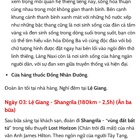
xem trọng mối quan hệ thiêng liêng này, sống hòa thuận
cùng nhau trong một không gian thanh bình. Bên cạnh
khung cảnh thanh bình xanh mát với những hồ nước xếp
như những bậc thang cũng là nơi sinh sống của đàn cá tầm
vàng và đen sinh sống trong dòng suối trong suốt, bạn còn
có thể tìm hiểu văn hóa Đông Ba vô cùng độc đáo với bộ
chữ tượng hình được đặt ngay hai bên lối vào ngôi đền thờ
linh thiêng. Làng Naxi còn là nơi sinh sống của hàng ngàn
người dân, với sự đan xen giữa truyền thống và hiện đại.
Cửa hàng thuốc Đồng Nhân Đường
.
Đoàn ăn tối tại nhà hàng. Nghỉ đêm tại
Lệ Giang.
Ngày 03: Lệ Giang - Shangrila (180km ~ 2,5h) (Ăn ba
bữa)
Sau bữa sáng tại khách sạn, đoàn đi
Shangrila
- “
vùng đất bất
tử
” trong tiểu thuyết
Lost Horizon
(Chân trời đã mất) của nhà
văn Anh James Hilton. Theo ngôn ngữ của người Tây Tạng,