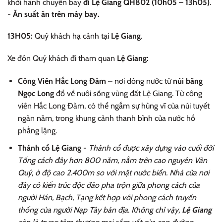
khởi hành chuyến bay
đi Lệ Giang QH802 (10h05 – 13h05)
.
-
Ăn suất ăn trên máy bay.
13H05:
Quý khách hạ cánh tại
Lệ Giang
.
Xe đón Quý khách đi tham quan
Lệ Giang:
Công Viên Hắc Long Đàm
– nơi dòng nước từ
núi băng
Ngọc Long
đổ về nuôi sống vùng đất Lệ Giang. Từ công
viên Hắc Long Đàm, có thể ngắm sự hùng vĩ của núi tuyết
ngàn năm, trong khung cảnh thanh bình của nước hồ
phẳng lặng.
Thành cổ Lệ Giang
-
Thành cổ được xây dựng vào cuối đời
Tống cách đây hơn 800 năm, nằm trên cao nguyên Vân
Quý, ở độ cao 2.400m so với mặt nước biển. Nhà cửa nơi
đây có kiến trúc độc đáo pha trộn giữa phong cách của
người Hán, Bạch, Tạng kết hợp với phong cách truyền
thống của người Nạp Tây bản địa. Không chỉ vậy,
Lệ Giang