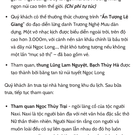
ngọn núi cao trên thế giới.
(Chi phí tự túc)
Quý khách có thể thưởng thức chương trình “
Ấn Tượng Lệ
Giang
” do đạo diễn lừng danh Trương Nghệ Mưu dàn
dựng. Một vở nhạc kịch được biểu diễn ngoài trời, trên độ
cao hơn 3.000m, với cảnh nền sân khấu chính là bầu trời
và dãy núi Ngọc Long…, thật khó tưởng tượng nếu không
một lần “mục sở thị” – đã bao gồm vé.
Tham quan,
thung Lũng Lam Nguyệt, Bạch Thủy Hà
được
tạo thành bởi băng tan từ núi tuyết Ngọc Long
Quý khách ăn trưa tại nhà hàng trong khu du lịch. Sau bữa
trưa, tiếp tục tham quan:
Tham quan Ngọc Thủy Trại
- ngôi làng cổ của tộc người
Naxi. Naxi là tộc người bản địa với nét văn hóa đặc sắc thờ
Nữ thần thiên nhiên. Người Naxi tin rằng con người và
muôn loài đều có sự liên quan lẫn nhau do đó họ luôn