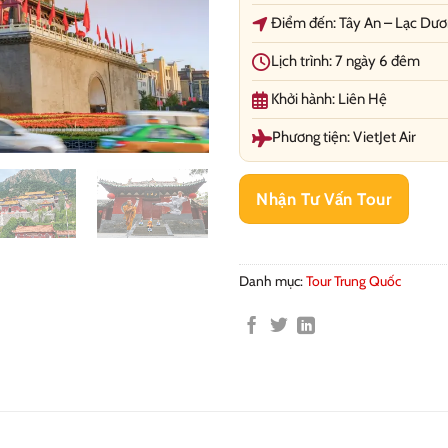
Điểm đến: Tây An – Lạc Dươ
Lịch trình: 7 ngày 6 đêm
Khởi hành: Liên Hệ
Phương tiện: VietJet Air
Nhận Tư Vấn Tour
Danh mục:
Tour Trung Quốc