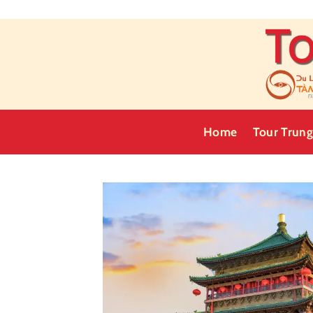
Skip
to
content
Home
Tour Trun