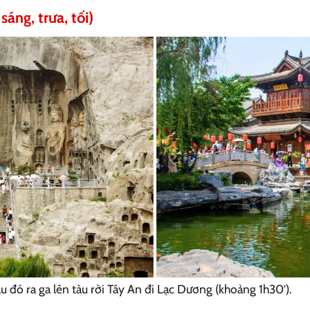
áng, trưa, tối)
u đó ra ga lên tàu rời Tây An đi Lạc Dương (khoảng 1h30’).