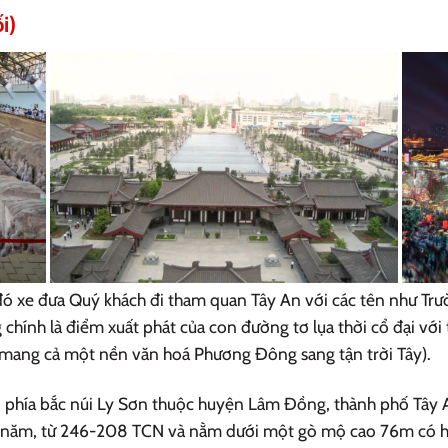
i)
u đó xe đưa Quý khách đi tham quan Tây An với các tên như T
 chính là điểm xuất phát của con đường tơ lụa thời cổ đại vớ
ang cả một nền văn hoá Phương Đông sang tận trời Tây).
phía bắc núi Ly Sơn thuộc huyện Lâm Đồng, thành phố Tây An
 năm, từ 246-208 TCN và nằm dưới một gò mộ cao 76m có hì