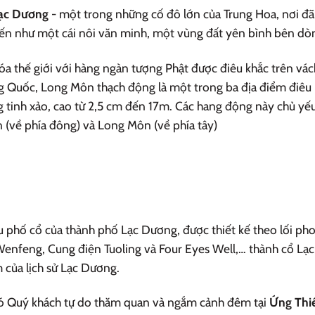
ạc Dương
- một trong những cố đô lớn của Trung Hoa, nơi đã 
ến như một cái nôi văn minh, một vùng đất yên bình bên dò
hóa thế giới với hàng ngàn tượng Phật được điêu khắc trên vá
g Quốc, Long Môn thạch động là một trong ba địa điểm điêu kh
g tinh xảo, cao từ 2,5 cm đến 17m. Các hang động này chủ yế
an (về phía đông) và Long Môn (về phía tây)
u phố cổ của thành phố Lạc Dương, được thiết kế theo lối ph
enfeng, Cung điện Tuoling và Four Eyes Well,… thành cổ Lạc 
của lịch sử Lạc Dương.
 đó Quý khách tự do thăm quan và ngắm cảnh đêm tại
Ứng Thi