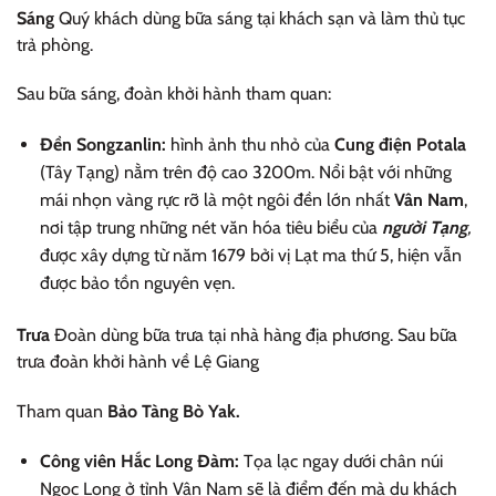
Sáng
Quý khách dùng bữa sáng tại khách sạn và làm thủ tục
trả phòng.
Sau bữa sáng, đoàn khởi hành tham quan:
Đền Songzanlin:
hình ảnh thu nhỏ của
Cung điện Potala
(Tây Tạng) nằm trên độ cao 3200m. Nổi bật với những
mái nhọn vàng rực rỡ là một ngôi đền lớn nhất
Vân Nam
,
nơi tập trung những nét văn hóa tiêu biểu của
người Tạng
,
được xây dựng từ năm 1679 bởi vị Lạt ma thứ 5, hiện vẫn
được bảo tồn nguyên vẹn.
Trưa
Đoàn dùng bữa trưa tại nhà hàng địa phương. Sau bữa
trưa đoàn khởi hành về Lệ Giang
Tham quan
Bảo Tàng Bò Yak.
Công viên Hắc Long Đàm:
Tọa lạc ngay dưới chân núi
Ngọc Long ở tỉnh Vân Nam sẽ là điểm đến mà du khách