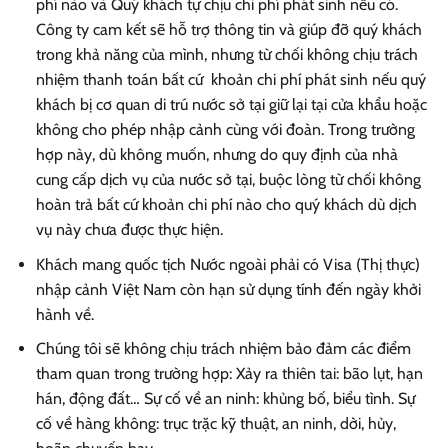
phí nào và Quý khách tự chịu chi phí phát sinh nếu có.
Công ty cam kết sẽ hỗ trợ thông tin và giúp đỡ quý khách
trong khả năng của mình, nhưng từ chối không chịu trách
nhiệm thanh toán bất cứ khoản chi phí phát sinh nếu quý
khách bị cơ quan di trú nước sở tại giữ lại tại cửa khẩu hoặc
không cho phép nhập cảnh cùng với đoàn. Trong trường
hợp này, dù không muốn, nhưng do quy định của nhà
cung cấp dịch vụ của nước sở tại, buộc lòng từ chối không
hoàn trả bất cứ khoản chi phí nào cho quý khách dù dịch
vụ này chưa được thực hiện.
Khách mang quốc tịch Nước ngoài phải có Visa (Thị thực)
nhập cảnh Việt Nam còn hạn sử dụng tính đến ngày khởi
hành về.
Chúng tôi sẽ không chịu trách nhiệm bảo đảm các điểm
tham quan trong trường hợp: Xảy ra thiên tai: bão lụt, hạn
hán, động đất… Sự cố về an ninh: khủng bố, biểu tình. Sự
cố về hàng không: trục trặc kỹ thuật, an ninh, dời, hủy,