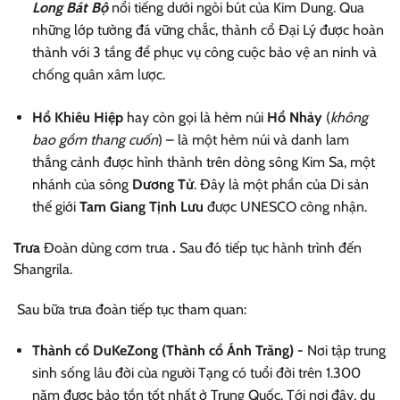
Long Bát Bộ
nổi tiếng dưới ngòi bút của Kim Dung. Qua
những lớp tường đá vững chắc, thành cổ Đại Lý được hoàn
thành với 3 tầng để phục vụ công cuộc bảo vệ an ninh và
chống quân xâm lược.
Hổ Khiêu Hiệp
hay còn gọi là hẻm núi
Hổ Nhảy
(
không
bao gồm thang cuốn
) – là một hẻm núi và danh lam
thắng cảnh được hình thành trên dòng sông Kim Sa, một
nhánh của sông
Dương Tử
. Đây là một phần của Di sản
thế giới
Tam Giang Tịnh Lưu
được UNESCO công nhận.
Trưa
Đoàn dùng cơm trưa
.
Sau đó tiếp tục hành trình đến
Shangrila.
Sau bữa trưa đoàn tiếp tục tham quan:
Thành cổ DuKeZong (Thành cổ Ánh Trăng) -
Nơi tập trung
sinh sống lâu đời của người Tạng có tuổi đời trên 1.300
năm được bảo tồn tốt nhất ở Trung Quốc. Tới nơi đây, du