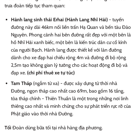
trưa đoàn tiếp tục tham quan:
Hành lang sinh thái Erhai (Hành Lang Nhĩ Hải)
- tuyến
đường này dài 46km nối liền trấn Hạ Quan và bến tàu Đào
Nguyên. Phong cảnh hai bên đường rất đẹp với một bên là
hồ Nhĩ Hải xanh biếc, một bên là kiến trúc dân cư cổ kính
của người Bạch. Hành lang được thiết kế với làn đường
dành cho xe đạp hai chiều rộng 4m và đường đi bộ rộng
2,5m tạo không gian lý tưởng cho các hoạt động đi bộ và
đạp xe.
(chi phí thuê xe tự túc)
Tam Tháp
(ngắm từ xa) - được xây dựng từ thời nhà
Đường, ngọn tháp cao nhất cao 69m, bao gồm 16 tầng,
tòa tháp chính - Thiên Thuần là một trong những nơi linh
thiêng cao nhất và minh chứng cho sự phát triển rực rỡ của
Phật giáo vào thời nhà Đường.
Tối
Đoàn dùng bữa tối tại nhà hàng địa phương.