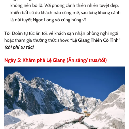
không nên bỏ lỡ. Với phong cảnh thiên nhiên tuyệt đẹp,
khiến bất cứ du khách nào cũng mê, sau lưng khung cảnh
là núi tuyết Ngọc Long vô cùng hùng vĩ.
Tối
Đoàn tự túc ăn tối, về khách sạn nhận phòng nghỉ ngơi
hoặc tham gia thưởng thức show:
“Lệ Giang Thiên Cổ Tình”
(chi phí tự túc).
Ngày 5: Khám phá Lệ Giang (Ăn sáng/ trưa/tối)