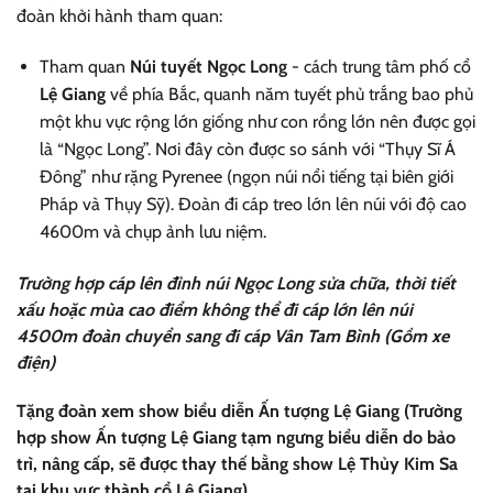
đoàn khởi hành tham quan:
Tham quan
Núi tuyết Ngọc Long
- cách trung tâm phố cổ
Lệ Giang
về phía Bắc, quanh năm tuyết phủ trắng bao phủ
một khu vực rộng lớn giống như con rồng lớn nên được gọi
là “Ngọc Long”. Nơi đây còn được so sánh với “Thụy Sĩ Á
Đông” như rặng Pyrenee (ngọn núi nổi tiếng tại biên giới
Pháp và Thụy Sỹ). Đoàn đi cáp treo lớn lên núi với độ cao
4600m và chụp ảnh lưu niệm.
Trường hợp cáp lên đỉnh núi Ngọc Long sửa chữa, thời tiết
xấu hoặc mùa cao điểm không thể đi cáp lớn lên núi
4500m đoàn chuyển sang đi cáp Vân Tam Bình (Gồm xe
điện)
Tặng đoàn xem show biểu diễn Ấn tượng Lệ Giang (Trường
hợp show Ấn tượng Lệ Giang tạm ngưng biểu diễn do bảo
trì, nâng cấp, sẽ được thay thế bằng show Lệ Thủy Kim Sa
tại khu vực thành cổ Lệ Giang).