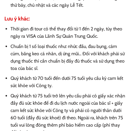
thứ bảy, chủ nhật và các ngày Lễ Tết.
Lưu ý khác:
Thời gian đi tour có thể thay đổi từ 1 đến 2 ngày, tùy theo
ngày ra VISA của Lãnh Sự Quán Trung Quốc.
Chuẩn bị 1 số loại thuốc như: nhức đầu, đau bụng, cảm
cúm, băng keo cá nhân, dị ứng mũi... Đối với khách phải sử
dụng thuốc thì cần chuẩn bị đầy đủ thuốc và sử dụng theo
toa của bác sĩ.
Quý khách từ 70 tuổi đến dưới 75 tuổi yêu cầu ký cam kết
sức khỏe với Công ty.
Quý khách từ 75 tuổi trở lên yêu cầu phải có giấy xác nhận
đầy đủ sức khỏe để đi du lịch nước ngoài của bác sĩ + giấy
cam kết sức khỏe với Công ty và phải có người thân dưới
60 tuổi (đầy đủ sức khoẻ) đi theo. Ngoài ra, khách trên 75
tuổi vui lòng đóng thêm phí bảo hiểm cao cấp (phí thay