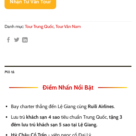
Nhận Tư Vấn Tour
Danh mục:
Tour Trung Quốc
,
Tour Vân Nam
Mô tả
Điểm Nhấn Nổi Bật
Bay charter thẳng đến Lệ Giang cùng
Ruili Airlines
.
Lưu trú
khách sạn 4 sao
tiêu chuẩn Trung Quốc,
tặng 3
đêm lưu trú khách sạn 5 sao tại Lệ Giang.
Hỷ Châu Cổ Trấn
- viên ngọc cổ Đại Lý.