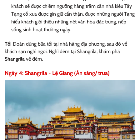
khách sẽ được chiêm ngưỡng hàng trăm căn nhà kiểu Tây
Tạng cổ xưa được gìn giữ cẩn thận, được những người Tạng
hiếu khách giới thiệu những nét văn hóa đặc trưng, nếp
sống sinh hoạt thường ngày.
Tối
Đoàn dùng bữa tối tại nhà hàng địa phương,
sau đ
ó
về
kh
á
ch sạn nghỉ ngơi. Nghỉ đ
ê
m tại Shangrila,
khám phá
Shangrila
về đêm
.
Ngày 4: Shangrila - Lệ Giang (Ăn sáng/ trưa)