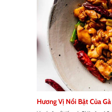
Hương Vị Nổi Bật Của Gà