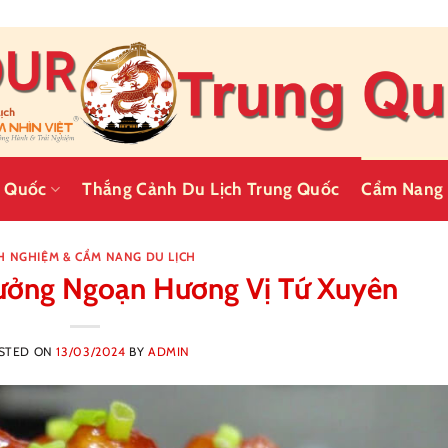
g Quốc
Thắng Cảnh Du Lịch Trung Quốc
Cẩm Nang 
H NGHIỆM & CẨM NANG DU LỊCH
ưởng Ngoạn Hương Vị Tứ Xuyên
STED ON
13/03/2024
BY
ADMIN