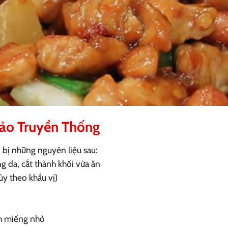
ảo Truyền Thống
bị những nguyên liệu sau:
g da, cắt thành khối vừa ăn
ùy theo khẩu vị)
nh miếng nhỏ