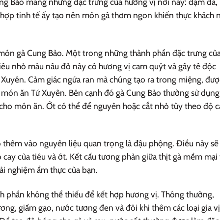
ung Bảo mang những đặc trưng của hương vị nơi này: đậm đà,
 hợp tinh tế ấy tạo nên món gà thơm ngon khiến thực khách 
a món gà Cung Bảo. Một trong những thành phần đặc trưng củ
tiêu nhỏ màu nâu đỏ này có hương vị cam quýt và gây tê độc
ứ Xuyên. Cảm giác ngứa ran mà chúng tạo ra trong miệng, đượ
các món ăn Tứ Xuyên. Bên cạnh đó gà Cung Bảo thường sử dụng
cho món ăn. Ớt có thể để nguyên hoặc cắt nhỏ tùy theo độ c
o thêm vào nguyên liệu quan trọng là đậu phộng. Điều này sẽ
ộ cay của tiêu và ớt. Kết cấu tương phản giữa thịt gà mềm mại
ải nghiệm ẩm thực của bạn.
h phần không thể thiếu để kết hợp hương vị. Thông thường,
ơng, giấm gạo, nước tương đen và đôi khi thêm các loại gia vị