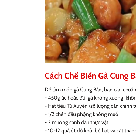
Cách Chế Biến Gà Cung B
Để làm món gà Cung Bảo, bạn cần chuẩn 
- 450g ức hoặc đùi gà không xương, khôn
- Hạt tiêu Tứ Xuyên (số lượng căn chỉnh t
- 1/2 chén đậu phộng không muối
- 2 muỗng canh dầu thực vật
- 10-12 quả ớt đỏ khô, bỏ hạt và cắt thà