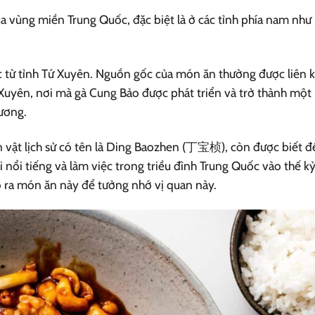
 vùng miền Trung Quốc, đặc biệt là ở các tỉnh phía nam như
c từ tỉnh Tứ Xuyên. Nguồn gốc của món ăn thường được liên k
Xuyên, nơi mà gà Cung Bảo được phát triển và trở thành một
ương.
 vật lịch sử có tên là Ding Baozhen (丁宝桢), còn được biết đ
i nổi tiếng và làm việc trong triều đình Trung Quốc vào thế k
o ra món ăn này để tưởng nhớ vị quan này.