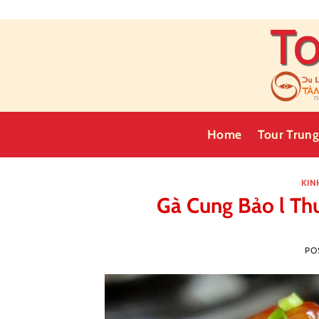
Skip
to
content
Home
Tour Trun
KIN
Gà Cung Bảo l Th
PO