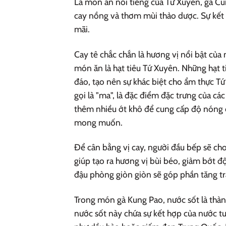
Là món ăn nổi tiếng của Tứ Xuyên, gà C
cay nồng và thơm mùi thảo dược. Sự kết
mãi.
Cay tê chắc chắn là hương vị nổi bật củ
món ăn là hạt tiêu Tứ Xuyên. Những hạt 
đáo, tạo nên sự khác biệt cho ẩm thực T
gọi là "ma", là đặc điểm đặc trưng của 
thêm nhiều ớt khô để cung cấp độ nóng 
mong muốn.
Để cân bằng vị cay, người đầu bếp sẽ ch
giúp tạo ra hương vị bùi béo, giảm bớt đ
đậu phòng giòn giòn sẽ góp phần tăng tr
Trong món gà Kung Pao, nước sốt là thàn
nước sốt này chứa sự kết hợp của nước tư