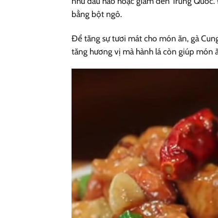
như dầu hào hoặc giấm đen Trung Quốc. 
bằng bột ngô.
Để tăng sự tươi mát cho món ăn, gà Cung
tăng hương vị mà hành lá còn giúp món 