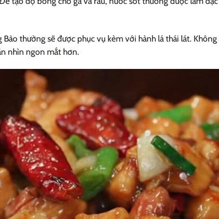
Để tạo độ bóng cho gà và rau, nước sốt thường được làm đặc
 Bảo thường sẽ được phục vụ kèm với hành lá thái lát. Không 
ăn nhìn ngon mắt hơn.