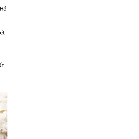
 Hồ
ết
ến
ỷ