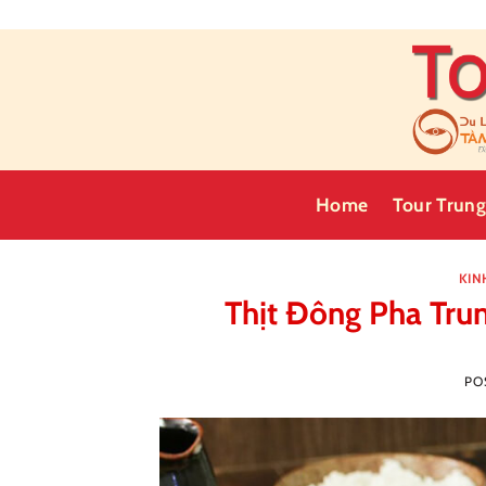
Skip
to
content
Home
Tour Trun
KIN
Thịt Đông Pha Tr
PO