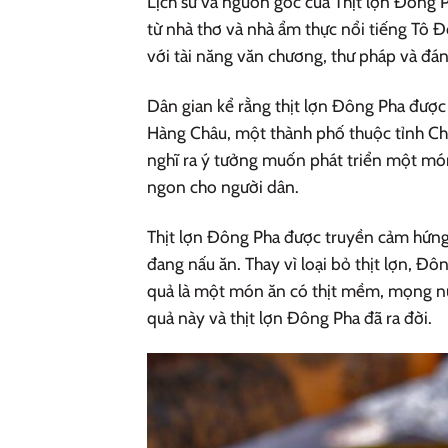
Lịch sử và nguồn gốc của Thịt lợn Đông P
từ nhà thơ và nhà ẩm thực nổi tiếng Tô
với tài năng văn chương, thư pháp và đán
Dân gian kể rằng thịt lợn Đông Pha được
Hàng Châu, một thành phố thuộc tỉnh Ch
nghĩ ra ý tưởng muốn phát triển một món
ngon cho người dân.
Thịt lợn Đông Pha được truyền cảm hứng 
đang nấu ăn. Thay vì loại bỏ thịt lợn, Đ
quả là một món ăn có thịt mềm, mọng nư
quả này và thịt lợn Đông Pha đã ra đời.