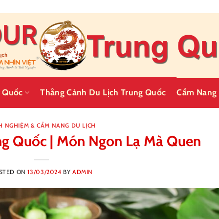
g Quốc
Thắng Cảnh Du Lịch Trung Quốc
Cẩm Nang 
H NGHIỆM & CẨM NANG DU LỊCH
ung Quốc | Món Ngon Lạ Mà Quen
STED ON
13/03/2024
BY
ADMIN