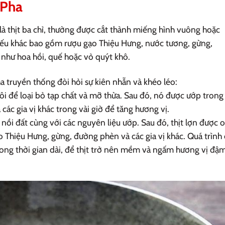
 Pha
là thịt ba chỉ, thường được cắt thành miếng hình vuông hoặc
 yếu khác bao gồm rượu gạo Thiệu Hưng, nước tương, gừng,
 như hoa hồi, quế hoặc vỏ quýt khô.
truyền thống đòi hỏi sự kiên nhẫn và khéo léo:
ôi để loại bỏ tạp chất và mỡ thừa. Sau đó, nó được ướp trong
ác gia vị khác trong vài giờ để tăng hương vị.
 nồi đất cùng với các nguyên liệu ướp. Sau đó, thịt lợn được
o Thiệu Hưng, gừng, đường phèn và các gia vị khác. Quá trìn
rong thời gian dài, để thịt trở nên mềm và ngấm hương vị đậ