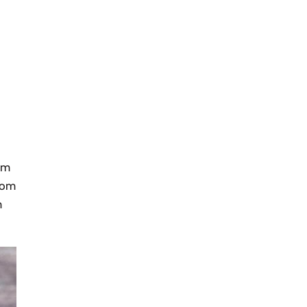
 om
h om
m