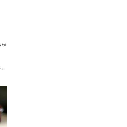
 từ
ha