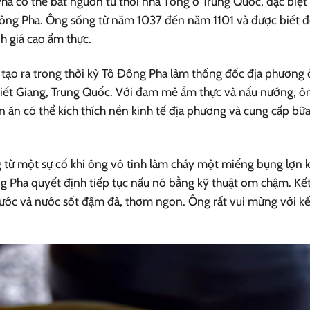
ha có thể bắt nguồn từ thời nhà Tống ở Trung Quốc, đặc biệt 
 Đông Pha. Ông sống từ năm 1037 đến năm 1101 và được biết 
h giá cao ẩm thực.
 tạo ra trong thời kỳ Tô Đông Pha làm thống đốc địa phương 
iết Giang, Trung Quốc. Với đam mê ẩm thực và nấu nướng, ô
 ăn có thể kích thích nền kinh tế địa phương và cung cấp bữ
từ một sự cố khi ông vô tình làm cháy một miếng bụng lợn k
ông Pha quyết định tiếp tục nấu nó bằng kỹ thuật om chậm. Kế
ớc và nước sốt đậm đà, thơm ngon. Ông rất vui mừng với kế