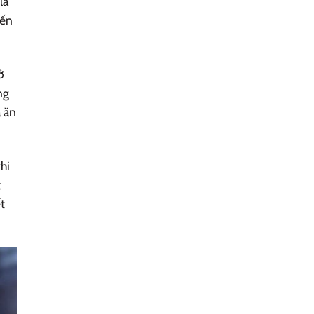
là
đến
ở
ng
a ăn
hi
t
t