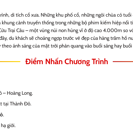
ình, di tích cổ xưa. Những khu phố cổ, những ngôi chùa có tuổ
nh khung cảnh truyền thống trong những bộ phim kiếm hiệp nổi 
 Cửu Trại Câu – một vùng núi non hùng vĩ ở độ cao 4.000m so v
đây, du khách sẽ choáng ngợp trước vẻ đẹp của hàng trăm hồ nư
y theo ánh sáng của mặt trời phản q
uang vào buổi sáng hay buổi 
Điểm Nhấn Chương Trình
ô – Hoàng Long.
t tại Thành Đô.
Đô
.
hạ giới.