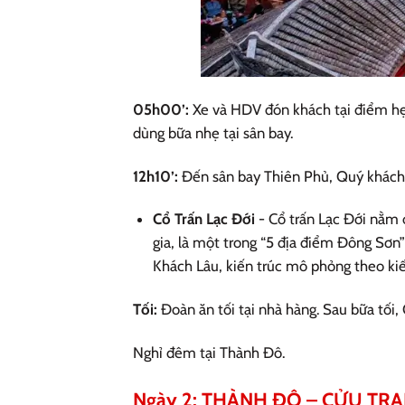
05h00’:
Xe và HDV đón khách tại điểm hẹ
dùng bữa nhẹ tại sân bay.
12h10’:
Đến sân bay Thiên Phủ, Quý khách 
Cổ Trấn Lạc Đới
- Cổ trấn Lạc Đới nằm ở
gia, là một trong “5 địa điểm Đông Sơn”
Khách Lâu, kiến trúc mô phỏng theo kiế
Tối:
Đoàn ăn tối tại nhà hàng. Sau bữa tối,
Nghỉ đêm tại Thành Đô.
Ngày 2: THÀNH ĐÔ – CỬU TRẠI C