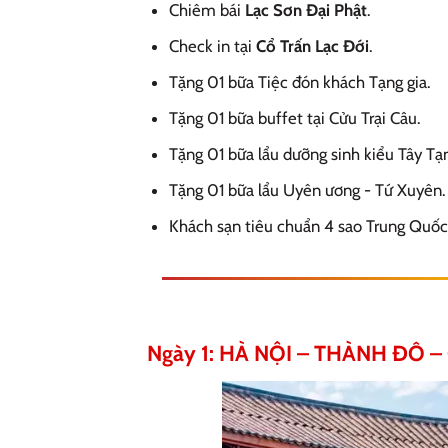
Chiêm bái
Lạc Sơn Đại Phật
.
Check in tại
Cổ Trấn Lạc Đới
.
Tặng 01 bữa Tiệc đón khách Tạng gia.
Tặng 01 bữa buffet tại Cửu Trại Câu.
Tặng 01 bữa lẩu dưỡng sinh kiểu Tây Tạ
Tặng 01 bữa lẩu Uyên ương - Tứ Xuyên.
Khách sạn tiêu chuẩn 4 sao Trung Quốc
Ngày 1: HÀ NỘI – THÀNH ĐÔ – C