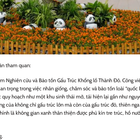
oàn tham quan:
âm Nghiên cứu và Bảo tồn Gấu Trúc Khổng lồ Thành Đô. Công viê
ò quan trọng trong việc nhân giống, chăm sóc và bảo tồn loài “quố
ợc quy hoạch như một khu sinh thái mở, tái hiện lại gần như ngu
ung của không chỉ gấu trúc lớn mà còn của gấu trúc đỏ, thiên nga
nh là không gian xanh thân thiện được phủ kín tre trúc, hồ nước
g.