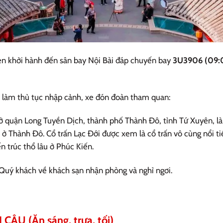
n khởi hành đến sân bay Nội Bài đáp chuyến bay
3U3906 (09:0
làm thủ tục nhập cảnh, xe đón đoàn tham quan:
 quận Long Tuyền Dịch, thành phố Thành Đô, tỉnh Tứ Xuyên, là c
 ở Thành Đô. Cổ trấn Lạc Đới được xem là cổ trấn vô cùng nổi ti
n trúc thổ lâu ở Phúc Kiến.
 Quý khách về khách sạn nhận phòng và nghỉ ngơi.
ÂU (Ăn sáng, trưa, tối)