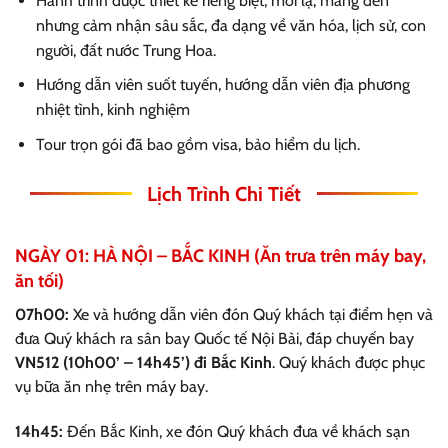
Hành trình được thiết kế riêng biệt, mới lạ, mang đến
nhưng cảm nhận sâu sắc, đa dạng về văn hóa, lịch sử, con
người, đất nước Trung Hoa.
Hướng dẫn viên suốt tuyến, hướng dẫn viên địa phương
nhiệt tình, kinh nghiệm
Tour trọn gói đã bao gồm visa, bảo hiểm du lịch.
Lịch Trình Chi Tiết
NGÀY 01: HÀ NỘI – BẮC KINH (Ăn trưa trên máy bay,
ăn tối)
07h00:
Xe và hướng dẫn viên đón Quý khách tại điểm hẹn và
đưa Quý khách ra sân bay Quốc tế Nội Bài, đáp chuyến bay
VN512 (10h00’ – 14h45’) đi Bắc Kinh
. Quý khách được phục
vụ bữa ăn nhẹ trên máy bay.
14h45:
Đến Bắc Kinh, xe đón Quý khách đưa về khách sạn