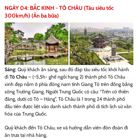
NGÀY 04: BẮC KINH - TÔ CHÂU (Tàu siêu tốc
300km/h) (Ăn ba bữa)
Sáng:
Quý khách ăn sáng, sau đó đáp tàu siêu tốc khởi hành
đi
Tô Châu
– (~5,5h- ghế ngồi hạng 2) thành phố Tô Châu
xinh đẹp nằm ở phía đông nam tỉnh Giang Tô trên đồng bằng
sông Trường Giang. Người Trung Quốc có câu: “Trên có thiên
đàng, dưới có Tô – Hàng”, Tô Châu là 1 trong 24 thành phố
đầu tiên đựợc liệt vào danh sách thành phố di tích lịch sử văn
hóa của Trung Quốc.
Quý khách đến Tô Châu, xe và hướng dẫn viên đón đoàn đi
ăn trưa tại nhà hàng.