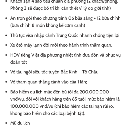
Khách sạn 4 sao tiêu chuẩn địa phương (2 khách/phòng.
Phòng 3 sẽ được bố trí khi cần thiết vì lý do giới tính)
Ăn trọn gói theo chương trình 06 bữa sáng + 12 bữa chính
(bữa chính 8 món không kể cơm canh)
Thủ tục visa nhập cảnh Trung Quốc nhanh chóng tiện lợi
Xe ôtô máy lạnh đời mới theo hành trình thăm quan.
HDV tiếng Việt địa phương nhiệt tình đưa đón và phục vụ
đoàn tốt
Vé tàu ngồi siêu tốc tuyến Bắc Kinh – Tô Châu
Vé tham quan thắng cảnh vào cửa 1 lần;
Bảo hiểm du lịch mức đền bù tối đa 200.000.000
vnđ/vụ, đối với khách hàng trên 65 tuổi, mức bảo hiểm là
100.000.000 vnđ/vụ (chỉ bảo hiểm các tai nạn rủi ro,
không bảo hiểm cho các loại bệnh tật).
Mũ du lịch