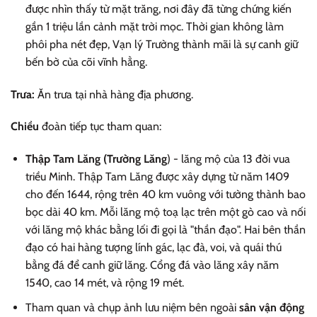
được nhìn thấy từ mặt trăng, nơi đây đã từng chứng kiến
gần 1 triệu lần cảnh mặt trời mọc. Thời gian không làm
phôi pha nét đẹp, Vạn lý Trường thành mãi là sự canh giữ
bến bờ của cõi vĩnh hằng.
Trưa:
Ăn trưa tại nhà hàng địa phương.
Chiều
đoàn tiếp tục tham quan:
Thập Tam Lăng (Trường Lăng
) - lăng mộ của 13 đời vua
triều Minh. Thập Tam Lăng được xây dựng từ năm 1409
cho đến 1644, rộng trên 40 km vuông với tường thành bao
bọc dài 40 km. Mỗi lăng mộ toạ lạc trên một gò cao và nối
với lăng mộ khác bằng lối đi gọi là "thần đạo". Hai bên thần
đạo có hai hàng tượng lính gác, lạc đà, voi, và quái thú
bằng đá để canh giữ lăng. Cổng đá vào lăng xây năm
1540, cao 14 mét, và rộng 19 mét.
Tham quan và chụp ảnh lưu niệm bên ngoài
sân vận động