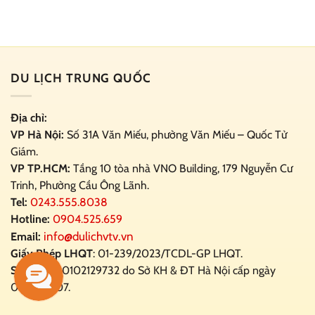
DU LỊCH TRUNG QUỐC
Địa chỉ:
VP Hà Nội:
Số 31A Văn Miếu, phường Văn Miếu – Quốc Tử
Giám.
VP TP.HCM:
Tầng 10 tòa nhà VNO Building,
179 Nguyễn Cư
Trinh, Phường Cầu Ông Lãnh.
Tel:
0243.555.8038
Hotline:
0904.525.659
info@dulichvtv.vn
Email:
Giấy Phép LHQT
: 01-239/2023/TCDL-GP LHQT.
Số ĐKKD
: 0102129732 do Sở KH & ĐT Hà Nội cấp ngày
02/01/2007.