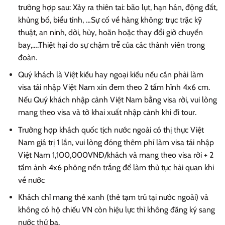
trường hợp sau: Xảy ra thiên tai: bão lụt, hạn hán, động đất,
khủng bố, biểu tình, …Sự cố về hàng không: trục trặc kỹ
thuật, an ninh, dời, hủy, hoãn hoặc thay đổi giờ chuyến
bay,….Thiệt hại do sự chậm trễ của các thành viên trong
đoàn.
Quý khách là Việt kiều hay ngoại kiều nếu cần phải làm
visa tái nhập Việt Nam xin đem theo 2 tấm hình 4x6 cm.
Nếu Quý khách nhập cảnh Việt Nam bằng visa rời, vui lòng
mang theo visa và tờ khai xuất nhập cảnh khi đi tour.
Trường hợp khách quốc tịch nước ngoài có thị thực Việt
Nam giá trị 1 lần, vui lòng đóng thêm phí làm visa tái nhập
Việt Nam 1,100,000VNĐ/khách và mang theo visa rời + 2
tấm ảnh 4x6 phông nền trắng để làm thủ tục hải quan khi
về nước
Khách chỉ mang thẻ xanh (thẻ tạm trú tại nước ngoài) và
không có hộ chiếu VN còn hiệu lực thì không đăng ký sang
nước thứ ba.