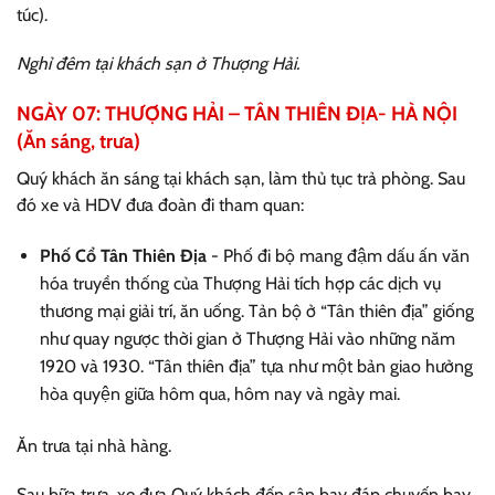
túc).
Nghỉ đêm tại khách sạn ở Thượng Hải.
NGÀY 07: THƯỢNG HẢI – TÂN THIÊN ĐỊA- HÀ NỘI
(Ăn sáng, trưa)
Quý khách ăn sáng tại khách sạn, làm thủ tục trả phòng. Sau
đó xe và HDV đưa đoàn đi tham quan:
Phố Cổ Tân Thiên Địa
- Phố đi bộ mang đậm dấu ấn văn
hóa truyền thống của Thượng Hải tích hợp các dịch vụ
thương mại giải trí, ăn uống. Tản bộ ở “Tân thiên địa” giống
như quay ngược thời gian ở Thượng Hải vào những năm
1920 và 1930. “Tân thiên địa” tựa như một bản giao hưởng
hòa quyện giữa hôm qua, hôm nay và ngày mai.
Ăn trưa tại nhà hàng.
Sau bữa trưa, xe đưa Quý khách đến sân bay đáp chuyến bay