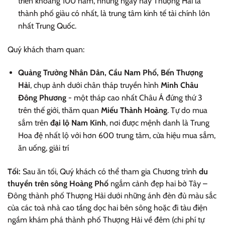
triển khoảng 100 năm, nhưng ngày nay Thượng Hải là
thành phố giàu có nhất, là trung tâm kinh tế tài chính lớn
nhất Trung Quốc.
Quý khách tham quan:
Quảng Trường Nhân Dân, Cầu Nam Phố, Bến Thượng
Hải
, chụp ảnh dưới chân tháp truyền hình
Minh Châu
Đông Phương
- một tháp cao nhất Châu Á đứng thứ 3
trên thế giới, thăm quan
Miếu Thành Hoàng
. Tự do mua
sắm trên
đại lộ Nam Kinh
, nơi được mệnh danh là Trung
Hoa đệ nhất lộ với hơn 600 trung tâm, cửa hiệu mua sắm,
ăn uống, giải trí
Tối:
Sau ăn tối, Quý khách có thể tham gia Chương trình
du
thuyền trên sông Hoàng Phố
ngắm cảnh đẹp hai bờ Tây –
Đông thành phố Thượng Hải dưới những ánh đèn đủ màu sắc
của các toà nhà cao tầng dọc hai bên sông hoặc đi tàu điện
ngầm khám phá thành phố Thượng Hải về đêm (chi phí tự