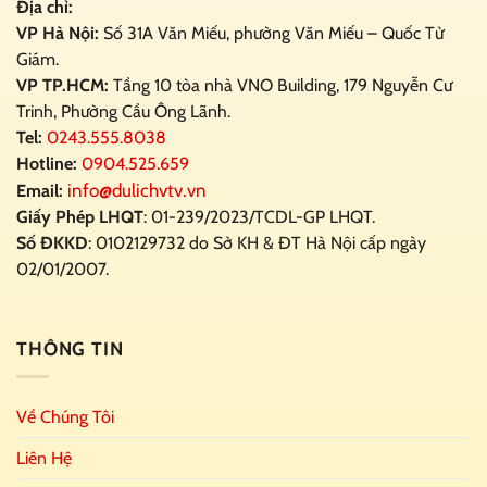
Địa chỉ:
VP Hà Nội:
Số 31A Văn Miếu, phường Văn Miếu – Quốc Tử
Giám.
VP TP.HCM:
Tầng 10 tòa nhà VNO Building,
179 Nguyễn Cư
Trinh, Phường Cầu Ông Lãnh.
Tel:
0243.555.8038
Hotline:
0904.525.659
info@dulichvtv.vn
Email:
Giấy Phép LHQT
: 01-239/2023/TCDL-GP LHQT.
Số ĐKKD
: 0102129732 do Sở KH & ĐT Hà Nội cấp ngày
02/01/2007.
THÔNG TIN
Về Chúng Tôi
Liên Hệ