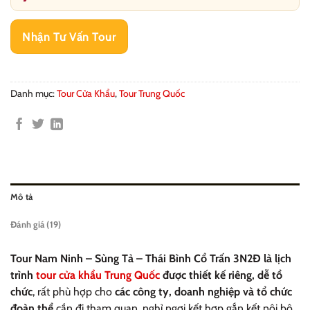
Nhận Tư Vấn Tour
Danh mục:
Tour Cửa Khẩu
,
Tour Trung Quốc
Mô tả
Đánh giá (19)
Tour
Nam Ninh – Sùng Tả – Thái Bình Cổ Trấn 3N2Đ
là lịch
trình
tour cửa khẩu Trung Quốc
được thiết kế riêng, dễ tổ
chức
, rất phù hợp cho
các công ty, doanh nghiệp và tổ chức
đoàn thể
cần đi tham quan, nghỉ ngơi kết hợp gắn kết nội bộ.