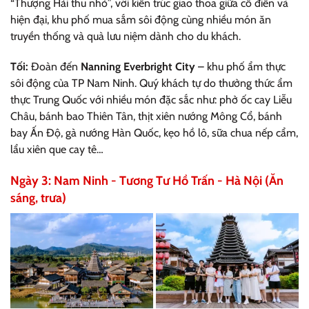
“Thượng Hải thu nhỏ”, với kiến trúc giao thoa giữa cổ điển và
hiện đại, khu phố mua sắm sôi động cùng nhiều món ăn
truyền thống và quà lưu niệm dành cho du khách.
Tối:
Đoàn đến
Nanning Everbright City
– khu phố ẩm thực
sôi động của TP Nam Ninh. Quý khách tự do thưởng thức ẩm
thực Trung Quốc với nhiều món đặc sắc như: phở ốc cay Liễu
Châu, bánh bao Thiên Tân, thịt xiên nướng Mông Cổ, bánh
bay Ấn Độ, gà nướng Hàn Quốc, kẹo hồ lô, sữa chua nếp cẩm,
lẩu xiên que cay tê…
Ngày 3: Nam Ninh - Tương Tư Hồ Trấn - Hà Nội (Ăn
sáng, trưa)