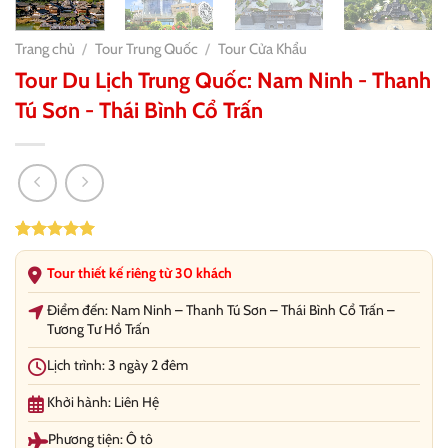
Trang chủ
/
Tour Trung Quốc
/
Tour Cửa Khẩu
Tour Du Lịch Trung Quốc: Nam Ninh - Thanh
Tú Sơn - Thái Bình Cổ Trấn
5.00
19
trên 5
dựa trên
Tour thiết kế riêng từ 30 khách
đánh giá
Điểm đến: Nam Ninh – Thanh Tú Sơn – Thái Bình Cổ Trấn –
Tương Tư Hồ Trấn
Lịch trình: 3 ngày 2 đêm
Khởi hành: Liên Hệ
Phương tiện: Ô tô