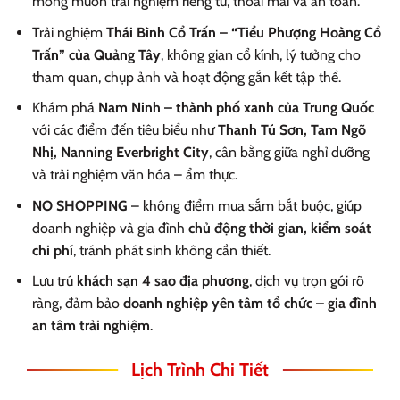
mong muốn trải nghiệm riêng tư, thoải mái và an toàn.
Trải nghiệm
Thái Bình Cổ Trấn – “Tiểu Phượng Hoàng Cổ
Trấn” của Quảng Tây
, không gian cổ kính, lý tưởng cho
tham quan, chụp ảnh và hoạt động gắn kết tập thể.
Khám phá
Nam Ninh – thành phố xanh của Trung Quốc
với các điểm đến tiêu biểu như
Thanh Tú Sơn, Tam Ngõ
Nhị, Nanning Everbright City
, cân bằng giữa nghỉ dưỡng
và trải nghiệm văn hóa – ẩm thực.
NO SHOPPING
– không điểm mua sắm bắt buộc, giúp
doanh nghiệp và gia đình
chủ động thời gian, kiểm soát
chi phí
, tránh phát sinh không cần thiết.
Lưu trú
khách sạn 4 sao địa phương
, dịch vụ trọn gói rõ
ràng, đảm bảo
doanh nghiệp yên tâm tổ chức – gia đình
an tâm trải nghiệm
.
Lịch Trình Chi Tiết