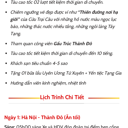
Tàu cao tốc 02 lượt tiết kiệm thời gian di chuyển
.
Chiêm ngưỡng vẻ đẹp được ví như
“Thiên đường nơi hạ
giới”
của Cửu Trại Câu với những hồ nước màu ngọc lục
bảo, những thác nước nhiều tầng, những ngôi làng Tây
Tạng.
Tham quan công viên
Gấu Trúc Thành Đô
Tàu cao tốc tiết kiệm thời gian di chuyển đến 10 tiếng.
Khách sạn tiêu chuẩn 4-5 sao
Tặng 01 bữa lẩu Uyên Ương Tứ Xuyên + Yến tiệc Tạng Gia
Hướng dẫn viên kinh nghiệm, nhiệt tình
Lịch Trình Chi Tiết
Ngày 1: Hà Nội - Thành Đô (Ăn tối)
Sáng:
05h00 sáng Xe và HDV đón đoàn tại điểm hẹn cổng