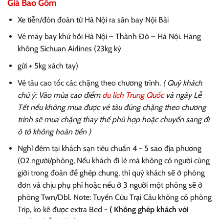
Giá Bao Gồm
Xe tiễn/đón đoàn từ Hà Nội ra sân bay Nội Bài
Vé máy bay khứ hồi Hà Nội – Thành Đô – Hà Nội. Hàng
không Sichuan Airlines (23kg ký
gửi + 5kg xách tay)
Vé tàu cao tốc các chặng theo chương trình.
( Quý khách
chú ý: Vào mùa cao điểm
du lịch Trung Quốc
và ngày Lễ
Tết nếu không mua được vé tàu đúng chặng theo chương
trình sẽ mua chặng thay thế phù hợp hoặc chuyển sang đi
ô tô không hoàn tiền )
Nghỉ đêm tại khách sạn tiêu chuẩn 4 - 5 sao địa phương
(02 người/phòng, Nếu khách đi lẻ mà không có người cùng
giới trong đoàn để ghép chung, thì quý khách sẽ ở phòng
đơn và chịu phụ phí hoặc nếu ở 3 người một phòng sẽ ở
phòng Twn/Dbl. Note: Tuyến Cửu Trại Câu không có phòng
Trip, ko kê được extra Bed -
( Không ghép khách với