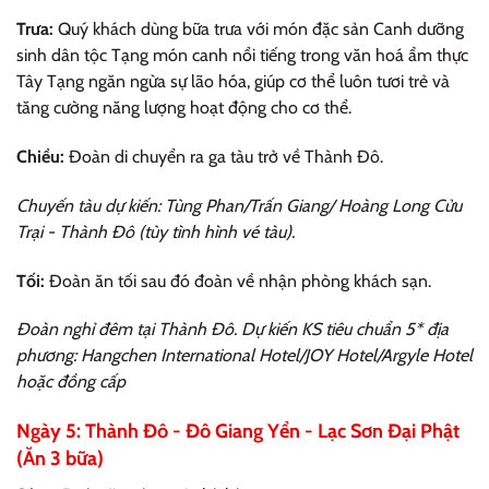
Trưa:
Quý khách dùng bữa trưa với món đặc sản Canh dưỡng
sinh dân tộc Tạng món canh nổi tiếng trong văn hoá ẩm thực
Tây Tạng ngăn ngừa sự lão hóa, giúp cơ thể luôn tươi trẻ và
tăng cường năng lượng hoạt động cho cơ thể.
Chiều:
Đoàn di chuyển ra ga tàu trở về Thành Đô.
Chuyến tàu dự kiến: Tùng Phan/Trấn Giang/ Hoàng Long Cửu
Trại - Thành Đô (tùy tình hình vé tàu).
Tối:
Đoàn ăn tối sau đó đoàn về nhận phòng khách sạn.
Đoàn nghỉ đêm tại Thành Đô. Dự kiến KS tiêu chuẩn 5* địa
phương: Hangchen International Hotel/JOY Hotel/Argyle Hotel
hoặc đồng cấp
Ngày 5: Thành Đô - Đô Giang Yển - Lạc Sơn Đại Phật
(Ăn 3 bữa)