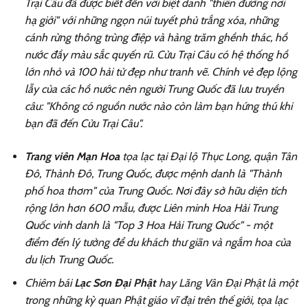
Trại Câu đã được biết đến với biệt danh "thiên đường nơi
hạ giới" với những ngọn núi tuyết phủ trắng xóa, những
cánh rừng thông trùng điệp và hàng trăm ghềnh thác, hồ
nước đầy màu sắc quyến rũ. Cửu Trại Câu có hệ thống hồ
lớn nhỏ và 100 hải tử đẹp như tranh vẽ. Chính vẻ đẹp lộng
lẫy của các hồ nước nên người Trung Quốc đã lưu truyền
câu: "Không có nguồn nước nào còn làm bạn hứng thú khi
bạn đã đến Cửu Trại Câu".
Trang viên Mạn Hoa
tọa lạc tại Đại lộ Thục Long, quận Tân
Đô, Thành Đô, Trung Quốc, được mệnh danh là "Thành
phố hoa thơm" của Trung Quốc. Nơi đây sở hữu diện tích
rộng lớn hơn 600 mẫu, được Liên minh Hoa Hải Trung
Quốc vinh danh là "Top 3 Hoa Hải Trung Quốc" - một
điểm đến lý tưởng để du khách thư giãn và ngắm hoa của
du lịch Trung Quốc.
Chiêm bái
Lạc Sơn Đại Phật
hay Lăng Vân Đại Phật là một
trong những kỳ quan Phật giáo vĩ đại trên thế giới, tọa lạc