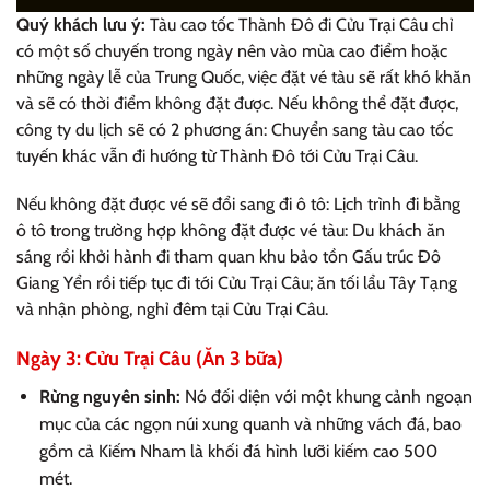
Quý khách lưu ý:
Tàu cao tốc Thành Đô đi Cửu Trại Câu chỉ
có một số chuyến trong ngày nên vào mùa cao điểm hoặc
những ngày lễ của Trung Quốc, việc đặt vé tàu sẽ rất khó khăn
và sẽ có thời điểm không đặt được. Nếu không thể đặt được,
công ty du lịch sẽ có 2 phương án: Chuyển sang tàu cao tốc
tuyến khác vẫn đi hướng từ Thành Đô tới Cửu Trại Câu.
Nếu không đặt được vé sẽ đổi sang đi ô tô: Lịch trình đi bằng
ô tô trong trường hợp không đặt được vé tàu: Du khách ăn
sáng rồi khởi hành đi tham quan khu bảo tồn Gấu trúc Đô
Giang Yển rồi tiếp tục đi tới Cửu Trại Câu; ăn tối lẩu Tây Tạng
và nhận phòng, nghỉ đêm tại Cửu Trại Câu.
Ngày 3: Cửu Trại Câu (Ăn 3 bữa)
Rừng nguyên sinh:
Nó đối diện với một khung cảnh ngoạn
mục của các ngọn núi xung quanh và những vách đá, bao
gồm cả Kiếm Nham là khối đá hình lưỡi kiếm cao 500
mét.