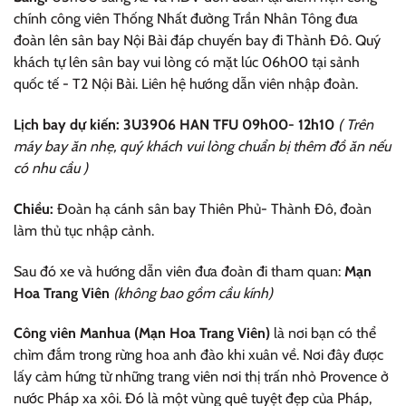
chính công viên Thống Nhất đường Trần Nhân Tông đưa
đoàn lên sân bay Nội Bài đáp chuyến bay đi Thành Đô. Quý
khách tự lên sân bay vui lòng có mặt lúc 06h00 tại sảnh
quốc tế - T2 Nội Bài. Liên hệ hướng dẫn viên nhập đoàn.
Lịch bay dự kiến: 3U3906 HAN TFU 09h00- 12h10
( Trên
máy bay ăn nhẹ, quý khách vui lòng chuẩn bị thêm đồ ăn nếu
có nhu cầu )
Chiều:
Đoàn hạ cánh sân bay Thiên Phủ- Thành Đô, đoàn
làm thủ tục nhập cảnh.
Sau đó xe và hướng dẫn viên đưa đoàn đi tham quan:
Mạn
Hoa Trang Viên
(không bao gồm cầu kính)
Công viên Manhua (Mạn Hoa Trang Viên)
là nơi bạn có thể
chìm đắm trong rừng hoa anh đào khi xuân về. Nơi đây được
lấy cảm hứng từ những trang viên nơi thị trấn nhỏ Provence ở
nước Pháp xa xôi. Đó là một vùng quê tuyệt đẹp của Pháp,