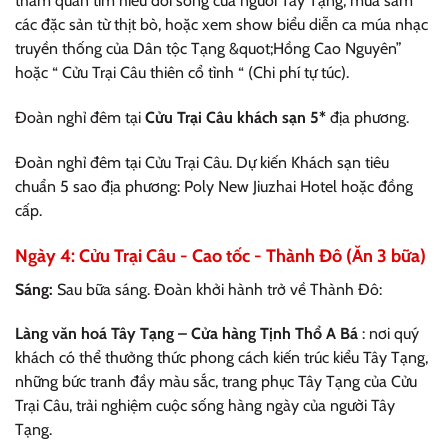
tham quan tìm hiểu đời sống của người Tây Tạng, mua sắm
các đặc sản từ thịt bò, hoặc xem show biểu diễn ca múa nhạc
truyền thống của Dân tộc Tạng &quot;Hồng Cao Nguyên”
hoặc “ Cửu Trại Câu thiên cổ tình “ (Chi phí tự túc).
Đoàn nghỉ đêm tại
Cửu Trại Câu khách sạn 5*
địa phương.
Đoàn nghỉ đêm tại Cửu Trại Câu. Dự kiến Khách sạn tiêu
chuẩn 5 sao địa phương: Poly New Jiuzhai Hotel hoặc đồng
cấp.
Ngày 4: Cửu Trại Câu - Cao tốc - Thành Đô (Ăn 3 bữa)
Sáng:
Sau bữa sáng. Đoàn khởi hành trở về Thành Đô:
Làng văn hoá Tây Tạng – Cửa hàng Tịnh Thổ A Bá
: nơi quý
khách có thể thưởng thức phong cách kiến trúc kiểu Tây Tạng,
những bức tranh đầy màu sắc, trang phục Tây Tạng của Cửu
Trại Câu, trải nghiệm cuộc sống hàng ngày của người Tây
Tạng.