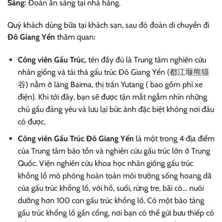
Sáng:
Đoàn ăn sáng tại nhà hàng.
Quý khách dùng bữa tại khách sạn, sau đó đoàn di chuyển đi
Đô Giang Yển
thăm quan:
Công viên Gấu Trúc,
tên đầy đủ là Trung tâm nghiên cứu
nhân giống và tái thả gấu trúc Đô Giang Yển (都江堰熊猫
谷) nằm ở làng Baima, thị trấn Yutang ( bao gồm phí xe
điện). Khi tới đây, bạn sẽ được tận mắt ngắm nhìn những
chú gấu đáng yêu và lưu lại bức ảnh đặc biệt không nơi đâu
có được.
Công viên Gấu Trúc Đô Giang Yến
là một trong 4 địa điểm
của Trung tâm bảo tồn và nghiên cứu gấu trúc lớn ở Trung
Quốc. Viện nghiên cứu khoa học nhân giống gấu trúc
khổng lồ mô phỏng hoàn toàn môi trường sống hoang dã
của gấu trúc khổng lồ, với hồ, suối, rừng tre, bãi cỏ… nuôi
dưỡng hơn 100 con gấu trúc khổng lồ. Có một bảo tàng
gấu trúc khổng lồ gần cổng, nơi bạn có thể gửi bưu thiếp có