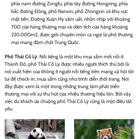
phía nam đường Zongfu, phía tây đường Hongxing, phía
bắc đường Đông, phố Nanxin, phố Zhongxin và khu vực
mặt tiền. Đường Xuân Hy sầm uất, nhộn nhịp với khoảng
700 cửa hàng thương mại và diện tích cửa hàng khoảng
220.000m2, được giới chuyên môn ca ngợi là phố thương
mại mang đậm chất Trung Quốc.
Phố Thái Cổ Lý
. Nổi tiếng là một khu mua sắm mới nổi ở
Thành Đô, phố Thái Cổ Lý được nhiều người thích thú bởi là
nơi xuất hiện của không ít người nổi tiếng trên mạng xã hội tới
lui để check-in, mua sắm cũng như trình diễn thời trang. Nơi
đây được xem là một trong những trung tâm phát triển
thương mại với sự thu hút của nhiều thương hiệu lớn. Bởi vậy
việc du khách ưa chuộng phố Thái Cổ Lý cũng là một điều tất
yếu.