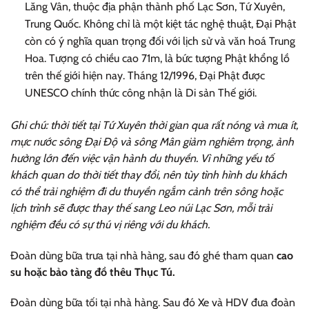
Lăng Vân, thuộc địa phận thành phố Lạc Sơn, Tứ Xuyên,
Trung Quốc. Không chỉ là một kiệt tác nghệ thuật, Đại Phật
còn có ý nghĩa quan trọng đối với lịch sử và văn hoá Trung
Hoa. Tượng có chiều cao 71m, là bức tượng Phật khổng lồ
trên thế giới hiện nay. Tháng 12/1996, Đại Phật được
UNESCO chính thức công nhận là Di sản Thế giới.
Ghi chú: thời tiết tại Tứ Xuyên thời gian qua rất nóng và mưa ít,
mực nước sông Đại Độ và sông Mân giảm nghiêm trọng, ảnh
hưởng lớn đến việc vận hành du thuyền. Vì những yếu tố
khách quan do thời tiết thay đổi, nên tùy tình hình du khách
có thể trải nghiệm đi du thuyền ngắm cảnh trên sông hoặc
lịch trình sẽ được thay thế sang Leo núi Lạc Sơn, mỗi trải
nghiệm đều có sự thú vị riêng với du khách.
Đoàn dùng bữa trưa tại nhà hàng, sau đó ghé tham quan
cao
su hoặc bảo tàng đồ thêu Thục Tú.
Đoàn dùng bữa tối tại nhà hàng. Sau đó Xe và HDV đưa đoàn