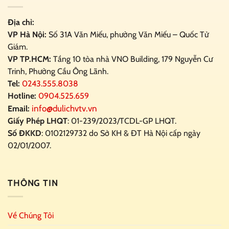
Địa chỉ:
VP Hà Nội:
Số 31A Văn Miếu, phường Văn Miếu – Quốc Tử
Giám.
VP TP.HCM:
Tầng 10 tòa nhà VNO Building,
179 Nguyễn Cư
Trinh, Phường Cầu Ông Lãnh.
Tel:
0243.555.8038
Hotline:
0904.525.659
info@dulichvtv.vn
Email:
Giấy Phép LHQT
: 01-239/2023/TCDL-GP LHQT.
Số ĐKKD
: 0102129732 do Sở KH & ĐT Hà Nội cấp ngày
02/01/2007.
THÔNG TIN
Về Chúng Tôi