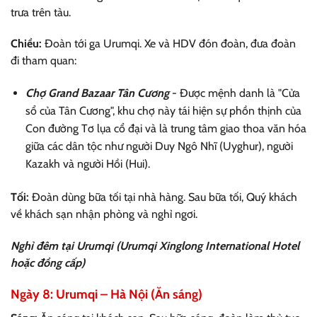
trưa trên tàu.
Chiều:
Đoàn tới ga Urumqi. Xe và HDV đón đoàn, đưa đoàn
đi tham quan:
Chợ Grand Bazaar Tân Cương
- Được mệnh danh là "Cửa
sổ của Tân Cương", khu chợ này tái hiện sự phồn thịnh của
Con đường Tơ lụa cổ đại và là trung tâm giao thoa văn hóa
giữa các dân tộc như người Duy Ngô Nhĩ (Uyghur), người
Kazakh và người Hồi (Hui).
Tối:
Đoàn dùng bữa tối tại nhà hàng. Sau bữa tối, Quý khách
về khách sạn nhận phòng và nghỉ ngơi.
Nghỉ đêm tại Urumqi (Urumqi Xinglong International Hotel
hoặc đồng cấp)
Ngày 8: Urumqi – Hà Nội (Ăn sáng)