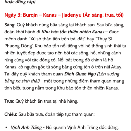
hoặc đồng cấp)
Ngày 3: Burqin – Kanas – Jiadenyu (Ăn sáng, trưa, tối)
Sáng:
Quý khách dùng bữa sáng tại khách sạn. Sau bữa sáng,
đoàn khởi hành đi
Khu bảo tồn thiên nhiên Kanas
– được
mệnh danh “Xứ sở thần tiên trên trái đất” hay “Thuỵ Sĩ
Phương Đông”. Khu bảo tồn nổi tiếng với hệ thống sinh thái tự
nhiên tuyệt đẹp được tạo nên bởi các sông, hồ, những cánh
rừng cùng với các đồng cỏ. Nổi bật trong đó chính là hồ
Kanas, có nguồn gốc từ sông băng cùng tên ở trên núi Atlay.
Tại đây quý khách tham quan
Đình Quan Ngư
(Lên xuống
bằng xe sinh thái)
- một trong những điểm tham quan mang
tính biểu tượng nằm trong Khu bảo tồn thiên nhiên Kanas.
Trưa:
Quý khách ăn trưa tại nhà hàng.
Chiều:
Sau bữa trưa, đoàn tiếp tục tham quan:
Vịnh Ánh Trăng
- Núi quanh Vịnh Ánh Trăng dốc đứng,