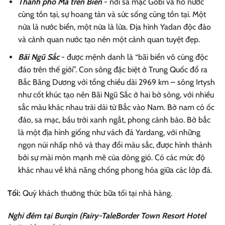
Thành phố Ma trên Biển
- nơi sa mạc Gobi và hồ nước
cùng tồn tại, sự hoang tàn và sức sống cùng tồn tại. Một
nửa là nước biển, một nửa là lửa. Địa hình Yadan độc đáo
và cảnh quan nước tạo nên một cảnh quan tuyệt đẹp.
Bãi Ngũ Sắc
- được mệnh danh là “bãi biển vô cùng độc
đáo trên thế giới”. Con sông đặc biệt ở Trung Quốc đổ ra
Bắc Băng Dương với tổng chiều dài 2969 km – sông Irtysh
như cốt khúc tạo nên Bãi Ngũ Sắc ở hai bờ sông, với nhiều
sắc màu khác nhau trải dài từ Bắc vào Nam. Bờ nam có ốc
đảo, sa mạc, bầu trời xanh ngắt, phong cảnh bảo. Bờ bắc
là một địa hình giống như vách đá Yardang, với những
ngọn núi nhấp nhô và thay đổi màu sắc, được hình thành
bởi sự mài mòn mạnh mẽ của dòng gió. Có các mức độ
khác nhau về khả năng chống phong hóa giữa các lớp đá.
Tối:
Quý khách thưởng thức bữa tối tại nhà hàng.
Nghỉ đêm tại Burqin (Fairy-TaleBorder Town Resort Hotel