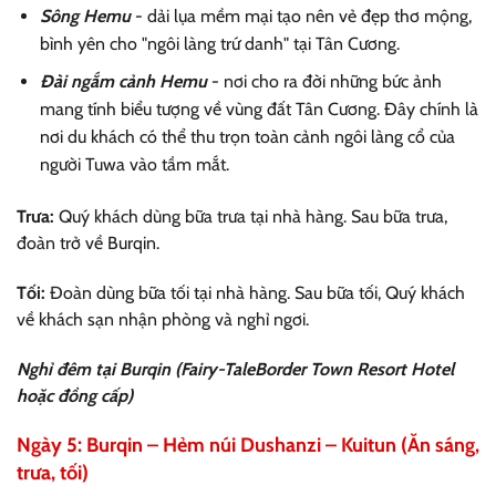
Sông Hemu
- dải lụa mềm mại tạo nên vẻ đẹp thơ mộng,
bình yên cho "ngôi làng trứ danh" tại Tân Cương.
Đài ngắm cảnh Hemu
- nơi cho ra đời những bức ảnh
mang tính biểu tượng về vùng đất Tân Cương. Đây chính là
nơi du khách có thể thu trọn toàn cảnh ngôi làng cổ của
người Tuwa vào tầm mắt.
Trưa:
Quý khách dùng bữa trưa tại nhà hàng. Sau bữa trưa,
đoàn trở về Burqin.
Tối:
Đoàn dùng bữa tối tại nhà hàng. Sau bữa tối, Quý khách
về khách sạn nhận phòng và nghỉ ngơi.
Nghỉ đêm tại Burqin (Fairy-TaleBorder Town Resort Hotel
hoặc đồng cấp)
Ngày 5: Burqin – Hẻm núi Dushanzi – Kuitun (Ăn sáng,
trưa, tối)