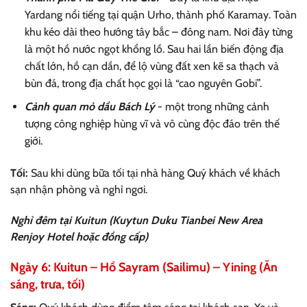
Yardang nổi tiếng tại quận Urho, thành phố Karamay. Toàn
khu kéo dài theo hướng tây bắc – đông nam. Nơi đây từng
là một hồ nước ngọt khổng lồ. Sau hai lần biến động địa
chất lớn, hồ cạn dần, để lộ vùng đất xen kẽ sa thạch và
bùn đá, trong địa chất học gọi là “cao nguyên Gobi”.
Cảnh quan mỏ dầu Bách Lý
- một trong những cảnh
tượng công nghiệp hùng vĩ và vô cùng độc đáo trên thế
giới.
Tối:
Sau khi dùng bữa tối tại nhà hàng Quý khách về khách
sạn nhận phòng và nghỉ ngơi.
Nghỉ đêm tại Kuitun (Kuytun Duku Tianbei New Area
Renjoy Hotel hoặc đồng cấp)
Ngày 6: Kuitun – Hồ Sayram (Sailimu) – Yining (Ăn
sáng, trưa, tối)