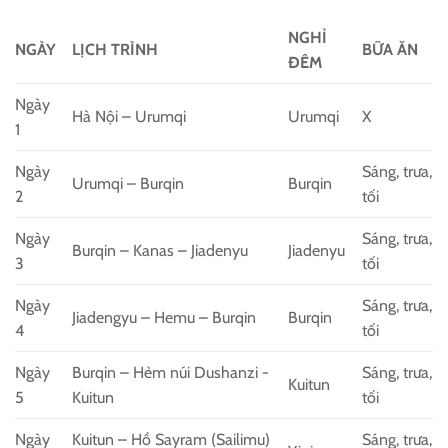
NGHỈ
NGÀY
LỊCH TRÌNH
BỮA ĂN
ĐÊM
Ngày
Hà Nội – Urumqi
Urumqi
X
1
Ngày
Sáng, trưa,
Urumqi – Burqin
Burqin
2
tối
Ngày
Sáng, trưa,
Burqin – Kanas – Jiadenyu
Jiadenyu
3
tối
Ngày
Sáng, trưa,
Jiadengyu – Hemu – Burqin
Burqin
4
tối
Ngày
Burqin – Hẻm núi Dushanzi -
Sáng, trưa,
Kuitun
5
Kuitun
tối
Ngày
Kuitun – Hồ Sayram (Sailimu)
Sáng, trưa,