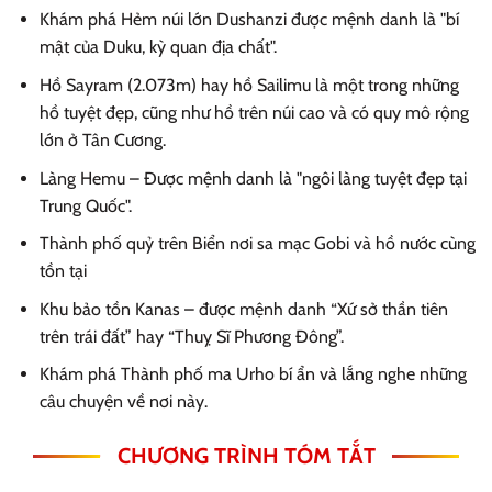
Khám phá Hẻm núi lớn Dushanzi được mệnh danh là "bí
mật của Duku, kỳ quan địa chất".
Hồ Sayram (2.073m) hay hồ Sailimu là một trong những
hồ tuyệt đẹp, cũng như hồ trên núi cao và có quy mô rộng
lớn ở Tân Cương.
Làng Hemu – Được mệnh danh là "ngôi làng tuyệt đẹp tại
Trung Quốc".
Thành phố quỷ trên Biển nơi sa mạc Gobi và hồ nước cùng
tồn tại
Khu bảo tồn Kanas – được mệnh danh “Xứ sở thần tiên
trên trái đất” hay “Thuỵ Sĩ Phương Đông”.
Khám phá Thành phố ma Urho bí ẩn và lắng nghe những
câu chuyện về nơi này.
CHƯƠNG TRÌNH TÓM TẮT