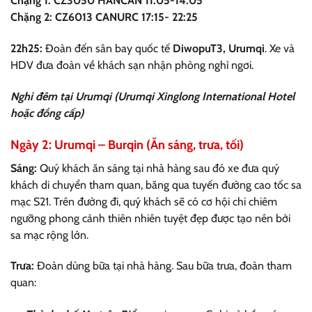
Chặng 1: CZ3050 HANCAN 11:05-14:05
Chặng 2: CZ6013 CANURC 17:15- 22:25
22h25:
Đoàn đến sân bay quốc tế
DiwopuT3, Urumqi
. Xe và
HDV đưa đoàn về khách sạn nhận phòng nghỉ ngơi.
Nghỉ đêm tại Urumqi (Urumqi Xinglong International Hotel
hoặc đồng cấp)
Ngày 2: Urumqi – Burqin (Ăn sáng, trưa, tối)
Sáng:
Quý khách ăn sáng tại nhà hàng sau đó xe đưa quý
khách di chuyển tham quan, băng qua tuyến đường cao tốc sa
mạc S21. Trên đường đi, quý khách sẽ có cơ hội chi chiêm
ngưỡng phong cảnh thiên nhiên tuyệt đẹp được tạo nên bởi
sa mạc rộng lớn.
Trưa:
Đoàn dùng bữa tại nhà hàng. Sau bữa trưa, đoàn tham
quan: