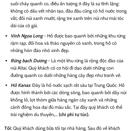
suối chảy quanh co, điều ấn tượng ở đây là sự tĩnh lặng:
không có dấu vết nhân tạo, đâu đâu cũng có hồ nước trong
vắt, đồi núi xanh mướt, rặng tre xanh trên núi như mái tóc
dài của cô gái.
Vịnh Ngọa Long
- Hồ được bao quanh bởi những khu rừng
rậm rạp, đồi hoa và thảo nguyên cỏ xanh, trong hồ có
những hòn đảo nhỏ xinh đẹp.
Rừng bạch Dương
- Là một khu rừng lá rộng độc đáo của
núi Altai. Quý khách có cơ hội đi dạo dưới những con
đường quanh co dưới những hàng cây đẹp như tranh vẽ.
Hồ Kanas
: Đây là hồ nước sạch rất sâu tại Trung Quốc. Hồ
được hình thành bởi các dòng sông, bao quanh bởi dãy núi
khổng lồ, lọt thỏm giữa hàng ngàn cây xanh và những
cánh đồng hoa dại đủ màu sắc. Tại đây quý khách có thể
trải nghiệm du thuyền,…
(chi phí tự túc).
Tối:
Quý khách dùng bữa tối tại nhà hàng. Sau đó về khách