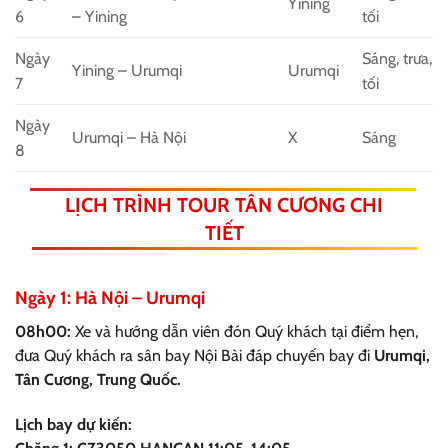
Yining
6
– Yining
tối
Ngày
Sáng, trưa,
Yining – Urumqi
Urumqi
7
tối
Ngày
Urumqi – Hà Nội
X
Sáng
8
LỊCH TRÌNH TOUR TÂN CƯƠNG CHI
TIẾT
Ngày 1: Hà Nội – Urumqi
08h00:
Xe và hướng dẫn viên đón Quý khách tại điểm hẹn,
đưa Quý khách ra sân bay Nội Bài đáp chuyến bay đi
Urumqi,
Tân Cương, Trung Quốc.
Lịch bay dự kiến: