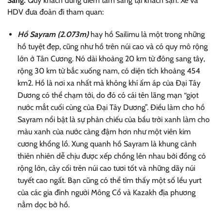
Sáng:
Quý khách dùng điểm tâm sáng tại khách sạn. Xe và
HDV đưa đoàn đi tham quan:
Hồ Sayram (2.073m)
hay hồ Sailimu là một trong những
hồ tuyệt đẹp, cũng như hồ trên núi cao và có quy mô rộng
lớn ở Tân Cương. Nó dài khoảng 20 km từ đông sang tây,
rộng 30 km từ bắc xuống nam, có diện tích khoảng 454
km2. Hồ là nơi xa nhất mà không khí ấm áp của Đại Tây
Dương có thể chạm tới, do đó có cái tên lãng mạn “giọt
nước mắt cuối cùng của Đại Tây Dương”. Điều làm cho hồ
Sayram nổi bật là sự phản chiếu của bầu trời xanh làm cho
màu xanh của nước càng đậm hơn như một viên kim
cương khổng lồ. Xung quanh hồ Sayram là khung cảnh
thiên nhiên dễ chịu được xếp chồng lên nhau bởi đồng cỏ
rộng lớn, cây cối trên núi cao tươi tốt và những dãy núi
tuyết cao ngất. Bạn cũng có thể tìm thấy một số lều yurt
của các gia đình người Mông Cổ và Kazakh địa phương
nằm dọc bờ hồ.