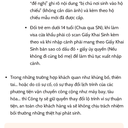
“đề nghị” ghi rõ nội dung “bị chú nơi sinh vào hộ
chiếu” (không cần dán ảnh) và kèm theo hộ
chiếu mẫu mới đã được cấp.
Đối trẻ em dưới 14 tuổi (Chưa qua SN), khi làm
visa cửa khẩu phải có scan Giấy Khai Sinh kèm
theo và khi nhập cảnh phải mang theo Giấy Khai
Sinh bản sao có dấu đỏ + giấy ủy quyền (Nếu
không đi cùng bố mẹ) để làm thủ tục xuất nhập
cảnh.
Trong những trường hợp khách quan như: khủng bố, thiên
tai… hoặc do có sự cố, có sự thay đổi lịch trình của các
phương tiện vận chuyển công cộng như: máy bay, tàu
hỏa… thì Công ty sẽ giữ quyền thay đổi lộ trình vì sự thuận
tiện, an toàn cho khách hàng và sẽ không chịu trách nhiệm
bồi thường những thiệt hại phát sinh.