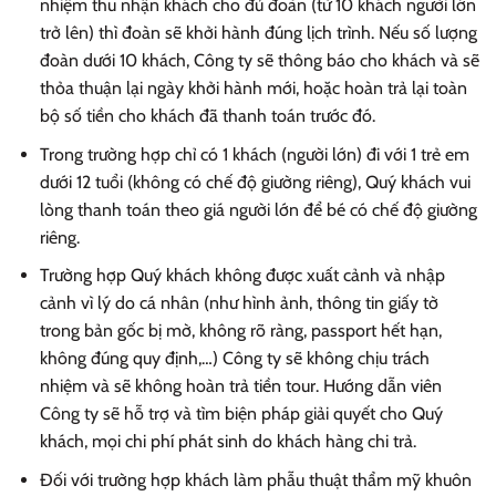
nhiệm thu nhận khách cho đủ đoàn (từ 10 khách người lớn
trở lên) thì đoàn sẽ khởi hành đúng lịch trình. Nếu số lượng
đoàn dưới 10 khách, Công ty sẽ thông báo cho khách và sẽ
thỏa thuận lại ngày khởi hành mới, hoặc hoàn trả lại toàn
bộ số tiền cho khách đã thanh toán trước đó.
Trong trường hợp chỉ có 1 khách (người lớn) đi với 1 trẻ em
dưới 12 tuổi (không có chế độ giường riêng), Quý khách vui
lòng thanh toán theo giá người lớn để bé có chế độ giường
riêng.
Trường hợp Quý khách không được xuất cảnh và nhập
cảnh vì lý do cá nhân (như hình ảnh, thông tin giấy tờ
trong bản gốc bị mờ, không rõ ràng, passport hết hạn,
không đúng quy định,…) Công ty sẽ không chịu trách
nhiệm và sẽ không hoàn trả tiền tour. Hướng dẫn viên
Công ty sẽ hỗ trợ và tìm biện pháp giải quyết cho Quý
khách, mọi chi phí phát sinh do khách hàng chi trả.
Đối với trường hợp khách làm phẫu thuật thẩm mỹ khuôn