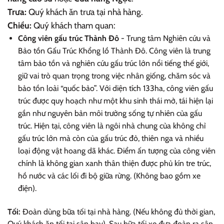
Trưa:
Quý khách ăn trưa tại nhà hàng.
Chiều:
Quý khách tham quan:
Công viên gấu trúc Thành Đô
- Trung tâm Nghiên cứu và
Bảo tồn Gấu Trúc Khổng lồ Thành Đô. Công viên là trung
tâm bảo tồn và nghiên cứu gấu trúc lớn nổi tiếng thế giới,
giữ vai trò quan trọng trong việc nhân giống, chăm sóc và
bảo tồn loài “quốc bảo”. Với diện tích 133ha, công viên gấu
trúc được quy hoạch như một khu sinh thái mở, tái hiện lại
gần như nguyên bản môi trường sống tự nhiên của gấu
trúc. Hiện tại, công viên là ngôi nhà chung của không chỉ
gấu trúc lớn mà còn của gấu trúc đỏ, thiên nga và nhiều
loại động vật hoang dã khác. Điểm ấn tượng của công viên
chính là không gian xanh thân thiện được phủ kín tre trúc,
hồ nước và các lối đi bộ giữa rừng. (Không bao gồm xe
điện).
Tối:
Đoàn dùng bữa tối tại nhà hàng. (Nếu không đủ thời gian,
Quý khách ăn tối tại sân bay). Sau bữa tối xe đưa đoàn ra sân