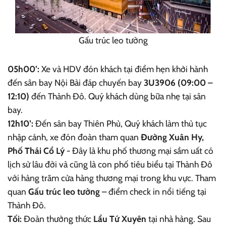
Gấu trúc leo tường
05h00’:
Xe và HDV đón khách tại điểm hẹn khởi hành
đến sân bay Nội Bài đáp chuyến bay
3U3906 (09:00 –
12:10)
đến Thành Đô. Quý khách dùng bữa nhẹ tại sân
bay.
12h10’:
Đến sân bay Thiên Phủ, Quý khách làm thủ tục
nhập cảnh, xe đón đoàn tham quan
Đường Xuân Hy,
Phố Thái Cổ Lý
- Đây là khu phố thương mại sầm uất có
lịch sử lâu đời và cũng là con phố tiêu biểu tại Thành Đô
với hàng trăm cửa hàng thương mại trong khu vực. Tham
quan
Gấu trúc leo tường
– điểm check in nổi tiếng tại
Thành Đô.
Tối:
Đoàn thưởng thức
Lẩu Tứ Xuyên
tại nhà hàng. Sau