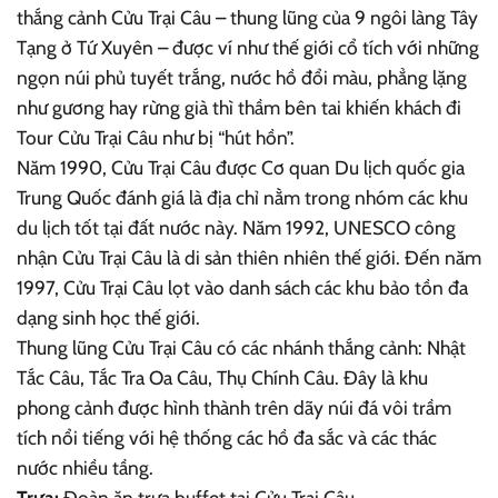
thắng cảnh Cửu Trại Câu – thung lũng của 9 ngôi làng Tây
Tạng ở Tứ Xuyên – được ví như thế giới cổ tích với những
ngọn núi phủ tuyết trắng, nước hồ đổi màu, phẳng lặng
như gương hay rừng già thì thầm bên tai khiến khách đi
Tour Cửu Trại Câu như bị “hút hồn”.
Năm 1990, Cửu Trại Câu được Cơ quan Du lịch quốc gia
Trung Quốc đánh giá là địa chỉ nằm trong nhóm các khu
du lịch tốt tại đất nước này. Năm 1992, UNESCO công
nhận Cửu Trại Câu là di sản thiên nhiên thế giới. Đến năm
1997, Cửu Trại Câu lọt vào danh sách các khu bảo tồn đa
dạng sinh học thế giới.
Thung lũng Cửu Trại Câu có các nhánh thắng cảnh: Nhật
Tắc Câu, Tắc Tra Oa Câu, Thụ Chính Câu. Đây là khu
phong cảnh được hình thành trên dãy núi đá vôi trầm
tích nổi tiếng với hệ thống các hồ đa sắc và các thác
nước nhiều tầng.
Trưa:
Đoàn ăn trưa buffet tại Cửu Trại Câu.