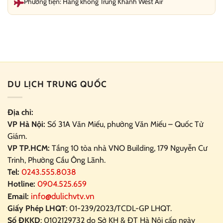
Phương tiện: Hàng không Trùng Khánh West Air
DU LỊCH TRUNG QUỐC
Địa chỉ:
VP Hà Nội:
Số 31A Văn Miếu, phường Văn Miếu – Quốc Tử
Giám.
VP TP.HCM:
Tầng 10 tòa nhà VNO Building,
179 Nguyễn Cư
Trinh, Phường Cầu Ông Lãnh.
Tel:
0243.555.8038
Hotline:
0904.525.659
info@dulichvtv.vn
Email:
Giấy Phép LHQT
: 01-239/2023/TCDL-GP LHQT.
Số ĐKKD
: 0102129732 do Sở KH & ĐT Hà Nội cấp ngày