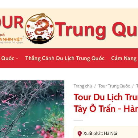
g Quốc
Thắng Cảnh Du Lịch Trung Quốc
Cẩm Nang 
Trang chủ
/
Tour Trung Quốc
/
Tour Du Lịch Tr
Tây Ô Trấn - Hà
Xuất phát: Hà Nội