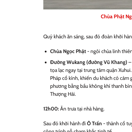
Chùa Phật Ng
Quý khách ăn sáng, sau đó đoàn khởi hà
Chùa Ngọc Phật
- ngôi chùa linh thi
Đường Wukang (đường Vũ Khang)
– 
tọa lạc ngay tại trung tâm quận Xuhui
Pháp cổ kính, khiến du khách có cảm 
phương bằng bầu không khí thanh bình,
Thượng Hải.
12h00:
Ăn trưa tại nhà hàng.
Sau đó khởi hành đi
Ô Trấn
- thành cổ tu
công trình gỗ chạm khắc tinh tế.