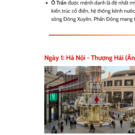
Ô Trấn
được mệnh danh là đệ nhất mỹ 
kiến trúc cổ điển, hệ thống kênh nước
sông Đông Xuyên. Phần Đông mang tro
Ngày 1: Hà Nội - Thượng Hải (Ăn 