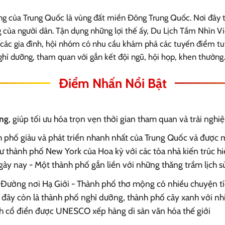
 của Trung Quốc là vùng đất miền Đông Trung Quốc. Nơi đây tu
ng của người dân. Tận dụng những lợi thế ấy, Du Lịch Tầm Nhìn V
các gia đình, hội nhóm có nhu cầu khám phá các tuyến điểm tu
hỉ dưỡng, tham quan với gắn kết đội ngũ, hội họp, khen thưởng.
Điểm Nhấn Nổi Bật
ing
, giúp tối ưu hóa trọn vẹn thời gian tham quan và trải ngh
 phố giàu và phát triển nhanh nhất của Trung Quốc và được 
 thành phố New York của Hoa kỳ với các tòa nhà kiến trúc hiệ
ày nay - Một thành phố gắn liền với những thăng trầm lịch 
Đường nơi Hạ Giới - Thành phố thơ mộng có nhiều chuyện tíc
 đây còn là thành phố nghỉ dưỡng, thành phố cây xanh với nh
nh cổ điển được UNESCO xếp hàng di sản văn hóa thế giới