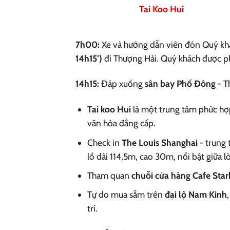
Tai Koo Hui
7h00:
Xe và hướng dẫn viên đón Quý khá
14h15’)
đi Thượng Hải. Quý khách được p
14h15:
Đáp xuống
sân bay Phố Đông
- T
Tai koo Hui
là một trung tâm phức hợp 
văn hóa đẳng cấp.
Check in
The Louis Shanghai
- trung
lồ dài 114,5m, cao 30m, nổi bật giữa 
Tham quan
chuỗi cửa hàng Cafe Star
Tự do mua sắm trên
đại lộ Nam Kinh
trí.