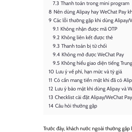
7.3
Thanh toán trong mini program
8
Nên dùng Alipay hay WeChat Pay kh
9
Các lỗi thường gặp khi dùng Alipay/
9.1
Không nhận được mã OTP
9.2
Không liên kết được thẻ
9.3
Thanh toán bị từ chối
9.4
Không mở được WeChat Pay
9.5
Không hiểu giao diện tiếng Trun
10
Lưu ý về phí, hạn mức và tỷ giá
11
Có cần mang tiền mặt khi đã có Al
12
Lưu ý bảo mật khi dùng Alipay và 
13
Checklist cài đặt Alipay/WeChat Pay
14
Câu hỏi thường gặp
Trước đây, khách nước ngoài thường gặp 