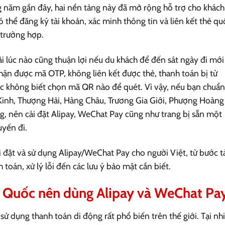
 năm gần đây, hai nền tảng này đã mở rộng hỗ trợ cho khách
 thể đăng ký tài khoản, xác minh thông tin và liên kết thẻ qu
 trường hợp.
ải lúc nào cũng thuận lợi nếu du khách để đến sát ngày đi mới
ận được mã OTP, không liên kết được thẻ, thanh toán bị từ
c không biết chọn mã QR nào để quét. Vì vậy, nếu bạn chuẩn
c Kinh, Thượng Hải, Hàng Châu, Trương Gia Giới, Phượng Hoàn
ng, nên cài đặt Alipay, WeChat Pay cũng như trang bị sẵn một
uyến đi.
ài đặt và sử dụng Alipay/WeChat Pay cho người Việt, từ bước t
h toán, xử lý lỗi đến các lưu ý bảo mật cần biết.
ng Quốc nên dùng Alipay và WeChat Pa
ử dụng thanh toán di động rất phổ biến trên thế giới. Tại nh