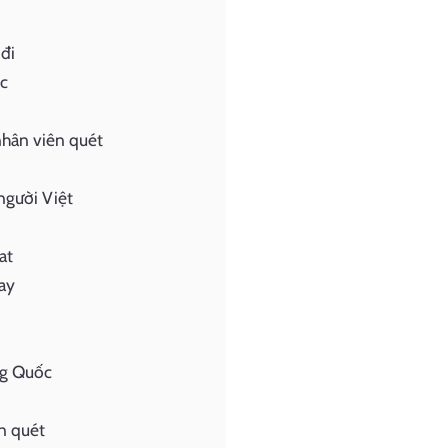
 đi
ốc
nhân viên quét
người Việt
at
ay
ng Quốc
n quét