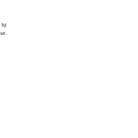
 tự
ur.