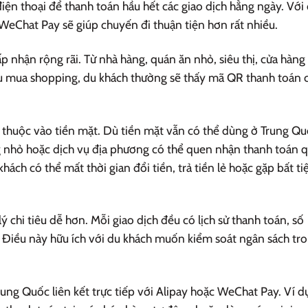
ện thoại để thanh toán hầu hết các giao dịch hằng ngày. Với
WeChat Pay sẽ giúp chuyến đi thuận tiện hơn rất nhiều.
 nhận rộng rãi. Từ nhà hàng, quán ăn nhỏ, siêu thị, cửa hàng
khu mua shopping, du khách thường sẽ thấy mã QR thanh toán 
ụ thuộc vào tiền mặt. Dù tiền mặt vẫn có thể dùng ở Trung Q
g nhỏ hoặc dịch vụ địa phương có thể quen nhận thanh toán 
ách có thể mất thời gian đổi tiền, trả tiền lẻ hoặc gặp bất ti
 chi tiêu dễ hơn. Mỗi giao dịch đều có lịch sử thanh toán, số
. Điều này hữu ích với du khách muốn kiểm soát ngân sách tr
Trung Quốc liên kết trực tiếp với Alipay hoặc WeChat Pay. Ví d