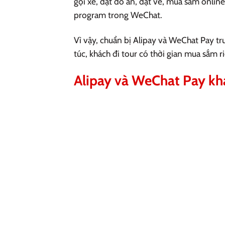
gọi xe, đặt đồ ăn, đặt vé, mua sắm onlin
program trong WeChat.
Vì vậy, chuẩn bị Alipay và WeChat Pay trư
túc, khách đi tour có thời gian mua sắm 
Alipay và WeChat Pay kh