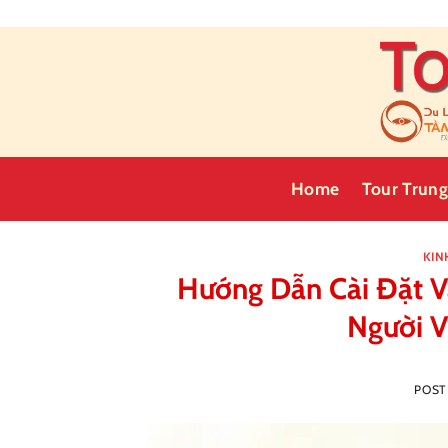
Skip
to
content
Home
Tour Trun
KIN
Hướng Dẫn Cài Đặt V
Người V
POS