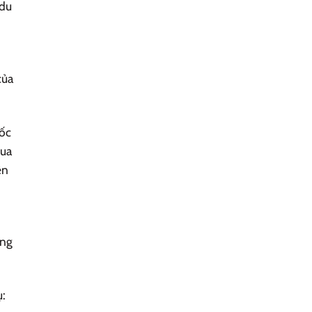
 du
của
uốc
qua
ện
ong
ụ: