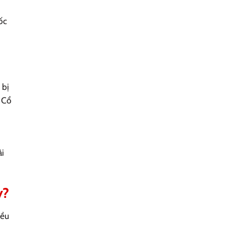
ốc
 bị
g Cổ
ải
y?
iều