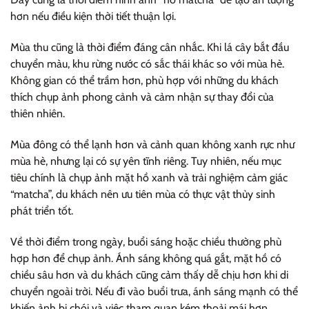
hơn nếu điều kiện thời tiết thuận lợi.
Mùa thu cũng là thời điểm đáng cân nhắc. Khi lá cây bắt đầu
chuyển màu, khu rừng nước có sắc thái khác so với mùa hè.
Không gian có thể trầm hơn, phù hợp với những du khách
thích chụp ảnh phong cảnh và cảm nhận sự thay đổi của
thiên nhiên.
Mùa đông có thể lạnh hơn và cảnh quan không xanh rực như
mùa hè, nhưng lại có sự yên tĩnh riêng. Tuy nhiên, nếu mục
tiêu chính là chụp ảnh mặt hồ xanh và trải nghiệm cảm giác
“matcha”, du khách nên ưu tiên mùa có thực vật thủy sinh
phát triển tốt.
Về thời điểm trong ngày, buổi sáng hoặc chiều thường phù
hợp hơn để chụp ảnh. Ánh sáng không quá gắt, mặt hồ có
chiều sâu hơn và du khách cũng cảm thấy dễ chịu hơn khi di
chuyển ngoài trời. Nếu đi vào buổi trưa, ánh sáng mạnh có thể
khiến ảnh bị chói và việc tham quan kém thoải mái hơn.