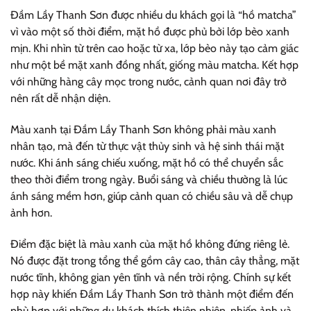
Đầm Lầy Thanh Sơn được nhiều du khách gọi là “hồ matcha”
vì vào một số thời điểm, mặt hồ được phủ bởi lớp bèo xanh
mịn. Khi nhìn từ trên cao hoặc từ xa, lớp bèo này tạo cảm giác
như một bề mặt xanh đồng nhất, giống màu matcha. Kết hợp
với những hàng cây mọc trong nước, cảnh quan nơi đây trở
nên rất dễ nhận diện.
Màu xanh tại Đầm Lầy Thanh Sơn không phải màu xanh
nhân tạo, mà đến từ thực vật thủy sinh và hệ sinh thái mặt
nước. Khi ánh sáng chiếu xuống, mặt hồ có thể chuyển sắc
theo thời điểm trong ngày. Buổi sáng và chiều thường là lúc
ánh sáng mềm hơn, giúp cảnh quan có chiều sâu và dễ chụp
ảnh hơn.
Điểm đặc biệt là màu xanh của mặt hồ không đứng riêng lẻ.
Nó được đặt trong tổng thể gồm cây cao, thân cây thẳng, mặt
nước tĩnh, không gian yên tĩnh và nền trời rộng. Chính sự kết
hợp này khiến Đầm Lầy Thanh Sơn trở thành một điểm đến
phù hợp với những du khách thích thiên nhiên, nhiếp ảnh và