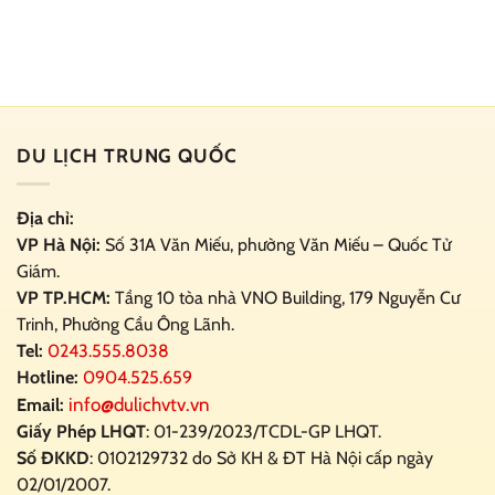
DU LỊCH TRUNG QUỐC
Địa chỉ:
VP Hà Nội:
Số 31A Văn Miếu, phường Văn Miếu – Quốc Tử
Giám.
VP TP.HCM:
Tầng 10 tòa nhà VNO Building,
179 Nguyễn Cư
Trinh, Phường Cầu Ông Lãnh.
Tel:
0243.555.8038
Hotline:
0904.525.659
info@dulichvtv.vn
Email:
Giấy Phép LHQT
: 01-239/2023/TCDL-GP LHQT.
Số ĐKKD
: 0102129732 do Sở KH & ĐT Hà Nội cấp ngày
02/01/2007.