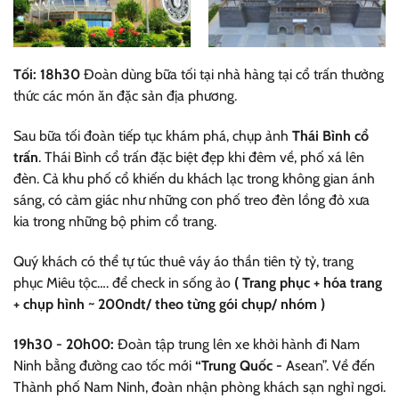
Tối: 18h30
Đoàn dùng bữa tối tại nhà hàng tại cổ trấn thưởng
thức các món ăn đặc sản địa phương.
Sau bữa tối đoàn tiếp tục khám phá, chụp ảnh
Thái Bình cổ
trấn
. Thái Bình cổ trấn đặc biệt đẹp khi đêm về, phố xá lên
đèn. Cả khu phố cổ khiến du khách lạc trong không gian ánh
sáng, có cảm giác như những con phố treo đèn lồng đỏ xưa
kia trong những bộ phim cổ trang.
Quý khách có thể tự túc thuê váy áo thần tiên tỷ tỷ, trang
phục Miêu tộc…. để check in sống ảo
( Trang phục + hóa trang
+ chụp hình ~ 200ndt/ theo từng gói chụp/ nhóm )
19h30 - 20h00:
Đoàn tập trung lên xe khởi hành đi Nam
Ninh bằng đường cao tốc mới
“Trung Quốc -
Asean”. Về đến
Thành phố Nam Ninh, đoàn nhận phòng khách sạn nghỉ ngơi.