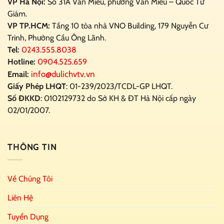
VP Hà Nội:
Số 31A Văn Miếu, phường Văn Miếu – Quốc Tử
Giám.
VP TP.HCM:
Tầng 10 tòa nhà VNO Building,
179 Nguyễn Cư
Trinh, Phường Cầu Ông Lãnh.
Tel:
0243.555.8038
Hotline:
0904.525.659
info@dulichvtv.vn
Email:
Giấy Phép LHQT
: 01-239/2023/TCDL-GP LHQT.
Số ĐKKD
: 0102129732 do Sở KH & ĐT Hà Nội cấp ngày
02/01/2007.
THÔNG TIN
Về Chúng Tôi
Liên Hệ
Tuyển Dụng