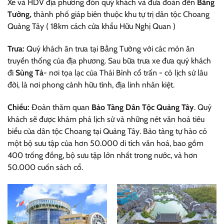
Xe và HDV địa phương đón quý khách và đưa đoàn đến
Bằng
Tường
,
thành phố giáp biên thuộc khu tự trị dân tộc Choang
Quảng Tây ( 18km cách cửa khẩu Hữu Nghị Quan )
Trưa:
Quý khách ăn trưa tại Bằng Tường với các món ăn
truyền thống của địa phương. Sau bữa trưa xe đưa quý khách
đi
Sùng Tả
- nơi tọa lạc của Thái Bình cổ trấn - có lịch sử lâu
đời, là nơi phong cảnh hữu tình, địa linh nhân kiệt.
Chiều:
Đoàn thăm quan
Bảo Tàng Dân Tộc Quảng Tây
. Quý
khách sẽ được khám phá lịch sử và những nét văn hoá tiêu
biểu của dân tộc Choang tại Quảng Tây. Bảo tàng tự hào có
một bộ sưu tập của hơn 50.000 di tích văn hoá, bao gồm
400 trống đồng, bộ sưu tập lớn nhất trong nước, và hơn
50.000 cuốn sách cổ.