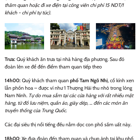
thăm quan hoặc đi xe điện tại công viên chi phí 15 NDT/1
khách - chi phí tự túc).
Trưa:
Quý khách ăn trưa tại nhà hàng địa phương. Sau đó
đoàn lên xe để đến điểm tham quan tiếp theo
14h00:
Quý khách tham quan
phố Tam Ngõ Nhị
, cổ kính xen
lẫn phồn hoa – được ví như 1 Thượng Hải thu nhỏ trong lòng
Nam Ninh.
Tự do mua sắm tại các cửa hàng với rất nhiều mặt
hàng, từ đồ lưu niệm, quần áo, giày dép, ... đến các món ăn
truyền thống của Trung Quốc
.
Các đại siêu thị nổi tiếng đều nằm dọc con phố sầm uất này.
18h00
: Xe đưa đoàn đến tham quan và chụp ảnh tại khu phố